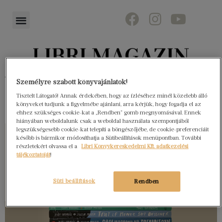
Könyvektől az olvasókig
Személyre szabott könyvajánlatok!
Tisztelt Látogató! Annak érdekében, hogy az ízléséhez minél közelebb álló
könyveket tudjunk a figyelmébe ajánlani, arra kérjük, hogy fogadja el az
ehhez szükséges cookie-kat a „Rendben” gomb megnyomásával. Ennek
hiányában weboldalunk csak a weboldal használata szempontjából
legszükségesebb cookie-kat telepíti a böngészőjébe, de cookie-preferenciáit
később is bármikor módosíthatja a Sütibeállítások menüpontban. További
részletekért olvassa el a
Libri Könyvkereskedelmi Kft. adatkezelési
tájékoztatóját
!
Süti beállítások
Rendben