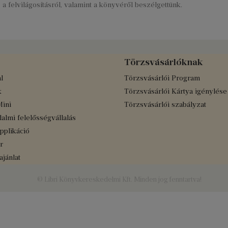
, a felvilágosításról, valamint a könyvéről beszélgettünk.
Törzsvásárlóknak
l
Törzsvásárlói Program
k
Törzsvásárlói Kártya igénylése
Mini
Törzsvásárlói szabályzat
almi felelősségvállalás
applikáció
r
jánlat
© Libri Könyvkereskedelmi Kft. Minden jog fenntartva!