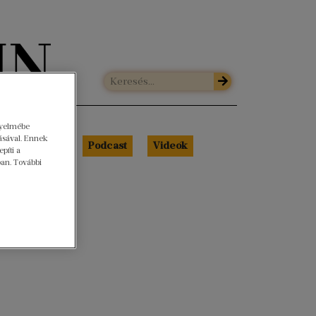
gyelmébe
ásával. Ennek
Libri Portré
Podcast
Videók
píti a
ban. További