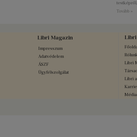
testképről
Tovább »
Libri
Libri Magazin
Főolda
Impresszum
Rólun
Adatvédelem
Libri 
ÁSZF
Társad
Ügyfélszolgálat
Libri 
Karrie
Médiaa