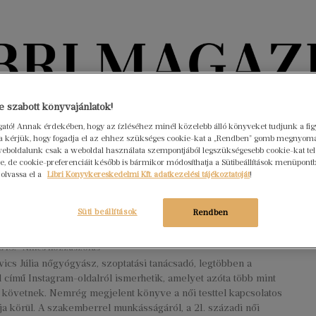
Könyvektől az olvasókig
 szabott könyvajánlatok!
ogató! Annak érdekében, hogy az ízléséhez minél közelebb álló könyveket tudjunk a fi
rra kérjük, hogy fogadja el az ehhez szükséges cookie-kat a „Rendben” gomb megnyom
nyvek
Interjúk
Beleolvasó
A hónap könyvei
HÍREK
eboldalunk csak a weboldal használata szempontjából legszükségesebb cookie-kat tele
, de cookie-preferenciáit később is bármikor módosíthatja a Sütibeállítások menüpont
 olvassa el a
Libri Könyvkereskedelmi Kft. adatkezelési tájékoztatóját
!
pság az emberi test háztartási
nt jelenik meg” – interjú Dr.
Süti beállítások
Rendben
vics Júliával
s 18.
Nincs hozzászólás
ics Júlia nőgyógyász, szoptatási tanácsadó, legtöbben a
című Instagram-oldalról ismerhetik, amelyet azóta több mint
követnek. Nemrég megjelent könyve a női testtel kapcsolatos
rja körül. A szakemberrel munkásságáról, a 21. századi női