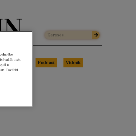
gyelmébe
ásával. Ennek
Libri Portré
Podcast
Videók
píti a
ban. További