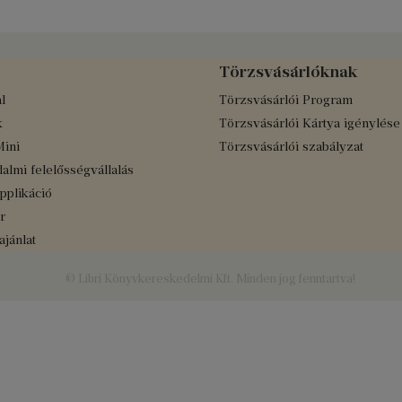
Törzsvásárlóknak
l
Törzsvásárlói Program
k
Törzsvásárlói Kártya igénylése
Mini
Törzsvásárlói szabályzat
almi felelősségvállalás
applikáció
r
jánlat
© Libri Könyvkereskedelmi Kft. Minden jog fenntartva!