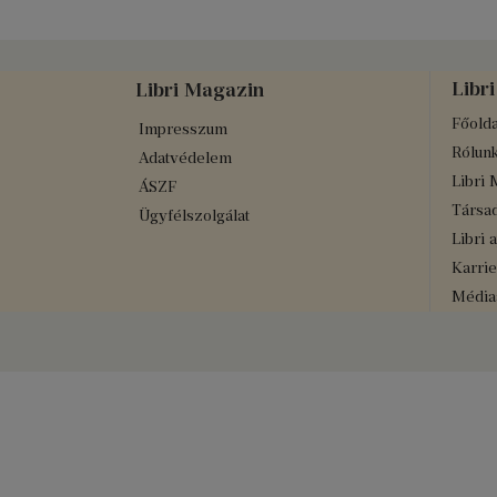
Libri
Libri Magazin
Főolda
Impresszum
Rólun
Adatvédelem
Libri 
ÁSZF
Társad
Ügyfélszolgálat
Libri 
Karrie
Médiaa