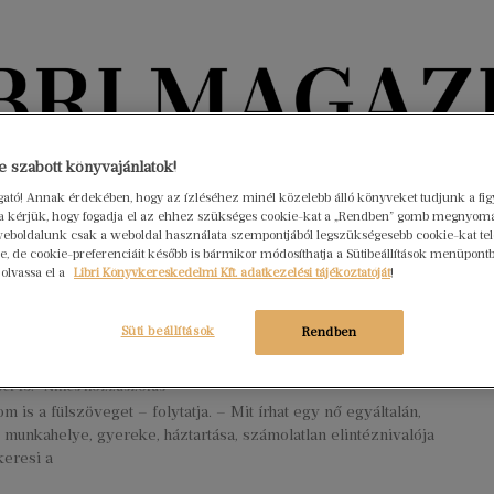
Könyvektől az olvasókig
 szabott könyvajánlatok!
ogató! Annak érdekében, hogy az ízléséhez minél közelebb álló könyveket tudjunk a fi
rra kérjük, hogy fogadja el az ehhez szükséges cookie-kat a „Rendben” gomb megnyom
nyvek
Interjúk
Beleolvasó
A hónap könyvei
HÍREK
eboldalunk csak a weboldal használata szempontjából legszükségesebb cookie-kat tele
, de cookie-preferenciáit később is bármikor módosíthatja a Sütibeállítások menüpont
 olvassa el a
Libri Könyvkereskedelmi Kft. adatkezelési tájékoztatóját
!
dezett minden, amit írok” – Mán-
gyi Réka Vázlat valami máshoz című
Süti beállítások
Rendben
éről
er 13.
Nincs hozzászólás
om is a fülszöveget – folytatja. – Mit írhat egy nő egyáltalán,
 munkahelye, gyereke, háztartása, számolatlan elintéznivalója
keresi a