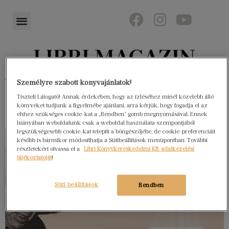
Könyvektől az olvasókig
Személyre szabott könyvajánlatok!
Tisztelt Látogató! Annak érdekében, hogy az ízléséhez minél közelebb álló
könyveket tudjunk a figyelmébe ajánlani, arra kérjük, hogy fogadja el az
ehhez szükséges cookie-kat a „Rendben” gomb megnyomásával. Ennek
hiányában weboldalunk csak a weboldal használata szempontjából
legszükségesebb cookie-kat telepíti a böngészőjébe, de cookie-preferenciáit
később is bármikor módosíthatja a Sütibeállítások menüpontban. További
részletekért olvassa el a
Libri Könyvkereskedelmi Kft. adatkezelési
tájékoztatóját
!
Süti beállítások
Rendben