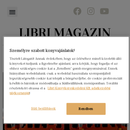
Könyvektől az olvasókig
Személyre szabott könyvajánlatok!
Tisztelt Látogató! Annak érdekében, hogy az ízléséhez minél közelebb álló
könyveket tudjunk a figyelmébe ajánlani, arra kérjük, hogy fogadja el az
ehhez szükséges cookie-kat a „Rendben” gomb megnyomásával. Ennek
hiányában weboldalunk csak a weboldal használata szempontjából
legszükségesebb cookie-kat telepíti a böngészőjébe, de cookie-preferenciáit
később is bármikor módosíthatja a Sütibeállítások menüpontban. További
részletekért olvassa el a
Libri Könyvkereskedelmi Kft. adatkezelési
tájékoztatóját
!
Süti beállítások
Rendben