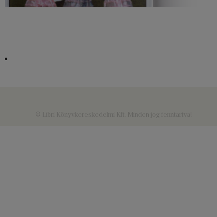
© Libri Könyvkereskedelmi Kft. Minden jog fenntartva!