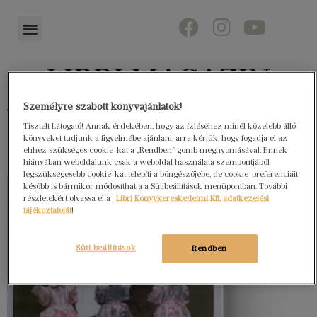
Személyre szabott könyvajánlatok!
Könyvektől az olvasókig
Tisztelt Látogató! Annak érdekében, hogy az ízléséhez minél közelebb álló
könyveket tudjunk a figyelmébe ajánlani, arra kérjük, hogy fogadja el az
ehhez szükséges cookie-kat a „Rendben” gomb megnyomásával. Ennek
hiányában weboldalunk csak a weboldal használata szempontjából
legszükségesebb cookie-kat telepíti a böngészőjébe, de cookie-preferenciáit
később is bármikor módosíthatja a Sütibeállítások menüpontban. További
részletekért olvassa el a
Libri Könyvkereskedelmi Kft. adatkezelési
tájékoztatóját
!
Süti beállítások
Rendben