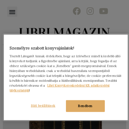
Könyvektől az olvasókig
Személyre szabott könyvajánlatok!
Tisztelt Látogató! Annak érdekében, hogy az ízléséhez minél közelebb álló
könyveket tudjunk a figyelmébe ajánlani, arra kérjük, hogy fogadja el az
ehhez szükséges cookie-kat a „Rendben” gomb megnyomásával. Ennek
hiányában weboldalunk csak a weboldal használata szempontjából
legszükségesebb cookie-kat telepíti a böngészőjébe, de cookie-preferenciáit
később is bármikor módosíthatja a Sütibeállítások menüpontban. További
részletekért olvassa el a
Libri Könyvkereskedelmi Kft. adatkezelési
tájékoztatóját
!
Süti beállítások
Rendben