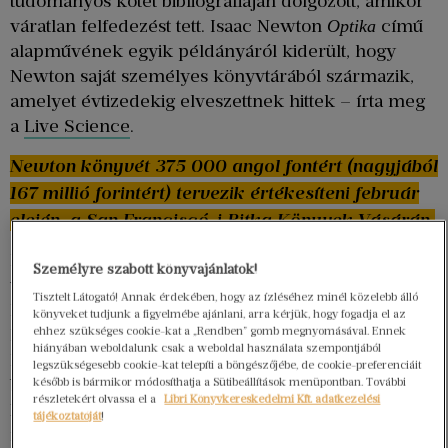
tudományos kötet bibliográfiáján dolgozott, amikor
váratlan felfedezést tett. Isaac Newton
című
Optika
alapművének egyik példányáról kiderült, hogy
Newton saját személyes könyvtárából származik,
amelyet évtizedekig elveszettnek hittek – írta meg
a
Live Science
.
Newton könyvét 375 000 angol fontért (nagyjából
167 millió forintért) tervezik értékesíteni február
elején, a San Franciscó-i Ritka Könyvek Vásárán.
DiLaura Newton könyvét húsz évvel ezelőtt
Személyre szabott könyvajánlatok!
vásárolta meg egy könyvritkaságokkal foglalkozó
Tisztelt Látogató! Annak érdekében, hogy az ízléséhez minél közelebb álló
kereskedőtől. A világjárvány alatt,
könyveket tudjunk a figyelmébe ajánlani, arra kérjük, hogy fogadja el az
ehhez szükséges cookie-kat a „Rendben” gomb megnyomásával. Ennek
könyvgyűjteménye rendezése során felfedezte,
hiányában weboldalunk csak a weboldal használata szempontjából
hogy a kötéstáblán megjelölték: ez a kötet egy 1717-
legszükségesebb cookie-kat telepíti a böngészőjébe, de cookie-preferenciáit
ben nyomtatott második kiadás, amely egy James
később is bármikor módosíthatja a Sütibeállítások menüpontban. További
részletekért olvassa el a
Libri Könyvkereskedelmi Kft. adatkezelési
Musgrave nevű férfi tulajdonában volt. Közelebbről
tájékoztatóját
!
megvizsgálva azonban a professzor egy második