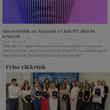
Elárasztották az Amazont a ChatGPT által írt
könyvek
2023. március 2.
Több mint 200 olyan e-könyvet lehetett megvásárolni az Amazonon,
aminek szerzője vagy társszerzője volt a ChatGPT, és a számuk napról
napra növekszik. De vajon fenyegetést jelent egy MI?
Friss cikkeink