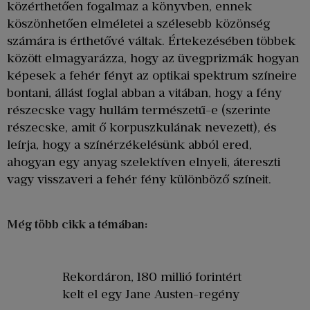
közérthetően fogalmaz a könyvben, ennek
köszönhetően elméletei a szélesebb közönség
számára is érthetővé váltak. Értekezésében többek
között elmagyarázza, hogy az üvegprizmák hogyan
képesek a fehér fényt az optikai spektrum színeire
bontani, állást foglal abban a vitában, hogy a fény
részecske vagy hullám természetű-e (szerinte
részecske, amit ő korpuszkulának nevezett), és
leírja, hogy a színérzékelésünk abból ered,
ahogyan egy anyag szelektíven elnyeli, átereszti
vagy visszaveri a fehér fény különböző színeit.
Még több cikk a témában:
Rekordáron, 180 millió forintért
kelt el egy Jane Austen-regény