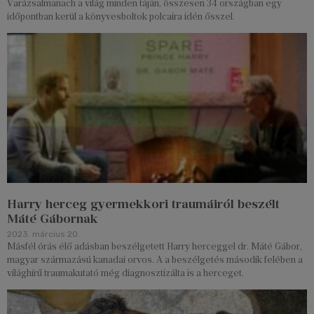
Varázsalmanach a világ minden táján, összesen 34 országban egy
időpontban kerül a könyvesboltok polcaira idén ősszel.
Harry herceg gyermekkori traumáiról beszélt
Máté Gábornak
2023. március 20.
Másfél órás élő adásban beszélgetett Harry herceggel dr. Máté Gábor,
magyar származású kanadai orvos. A a beszélgetés második felében a
világhírű traumakutató még diagnosztizálta is a herceget.