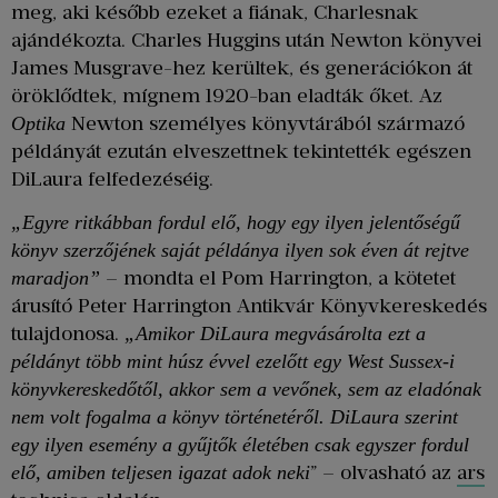
meg, aki később ezeket a fiának, Charlesnak
ajándékozta. Charles Huggins után Newton könyvei
James Musgrave-hez kerültek, és generációkon át
öröklődtek, mígnem 1920-ban eladták őket. Az
Newton személyes könyvtárából származó
Optika
példányát ezután elveszettnek tekintették egészen
DiLaura felfedezéséig.
„Egyre ritkábban fordul elő, hogy egy ilyen jelentőségű
könyv szerzőjének saját példánya ilyen sok éven át rejtve
– mondta el Pom Harrington, a kötetet
maradjon”
árusító Peter Harrington Antikvár Könyvkereskedés
tulajdonosa.
„Amikor DiLaura megvásárolta ezt a
példányt több mint húsz évvel ezelőtt egy West Sussex-i
könyvkereskedőtől, akkor sem a vevőnek, sem az eladónak
nem volt fogalma a könyv történetéről. DiLaura szerint
egy ilyen esemény a gyűjtők életében csak egyszer fordul
” – olvasható az
ars
elő, amiben teljesen igazat adok neki