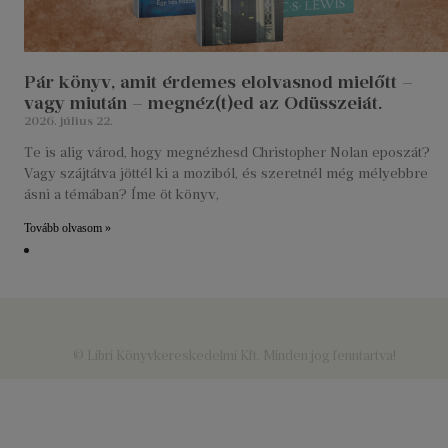
Pár könyv, amit érdemes elolvasnod mielőtt –
vagy miután – megnéz(t)ed az Odüsszeiát.
2026. július 22.
Te is alig várod, hogy megnézhesd Christopher Nolan eposzát?
Vagy szájtátva jöttél ki a moziból, és szeretnél még mélyebbre
ásni a témában? Íme öt könyv,
Tovább olvasom »
© Libri Könyvkereskedelmi Kft. Minden jog fenntartva!