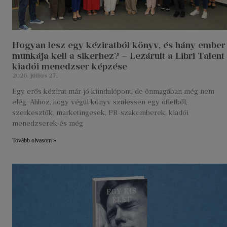
Hogyan lesz egy kéziratból könyv, és hány ember
munkája kell a sikerhez? – Lezárult a Libri Talent
kiadói menedzser képzése
2026. július 27.
Egy erős kézirat már jó kiindulópont, de önmagában még nem
elég. Ahhoz, hogy végül könyv szülessen egy ötletből,
szerkesztők, marketingesek, PR-szakemberek, kiadói
menedzserek és még
Tovább olvasom »