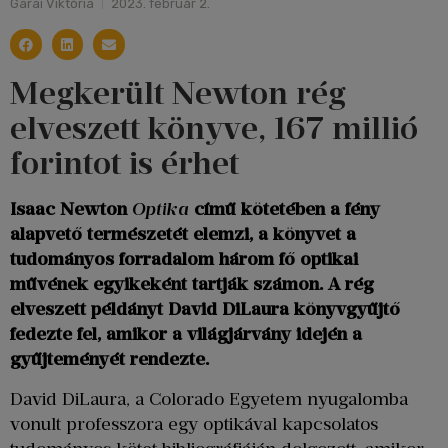
Garai Viktória
2023. február 2.
Megkerült Newton rég
elveszett könyve, 167 millió
forintot is érhet
Isaac Newton
Optika
című kötetében a fény
alapvető természetét elemzi, a könyvet a
tudományos forradalom három fő optikai
művének egyikeként tartják számon. A rég
elveszett példányt David DiLaura könyvgyűjtő
fedezte fel, amikor a világjárvány idején a
gyűjteményét rendezte.
David DiLaura, a Colorado Egyetem nyugalomba
vonult professzora egy optikával kapcsolatos