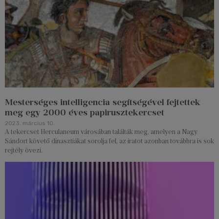
Mesterséges intelligencia segítségével fejtettek
meg egy 2000 éves papirusztekercset
2023. március 10.
A tekercset Herculaneum városában találták meg, amelyen a Nagy
Sándort követő dinasztiákat sorolja fel, az iratot azonban továbbra is sok
rejtély övezi.