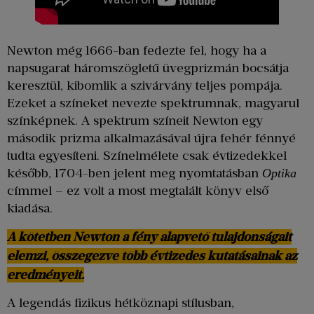
Newton még 1666-ban fedezte fel, hogy ha a
napsugarat háromszögletű üvegprizmán bocsátja
keresztül, kibomlik a szivárvány teljes pompája.
Ezeket a színeket nevezte spektrumnak, magyarul
színképnek. A spektrum színeit Newton egy
második prizma alkalmazásával újra fehér fénnyé
tudta egyesíteni. Színelmélete csak évtizedekkel
később, 1704-ben jelent meg nyomtatásban
Optika
címmel – ez volt a most megtalált könyv első
kiadása.
A kötetben Newton a fény alapvető tulajdonságait
elemzi, összegezve több évtizedes kutatásainak az
eredményeit.
A legendás fizikus hétköznapi stílusban,