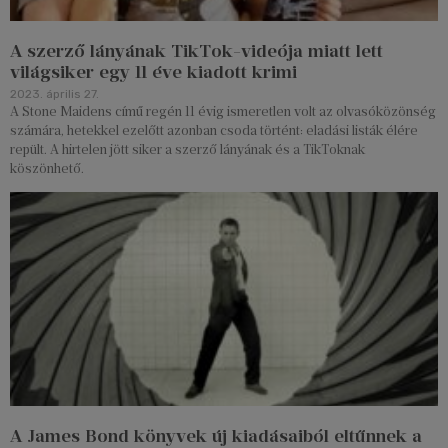
A szerző lányának TikTok-videója miatt lett
világsiker egy 11 éve kiadott krimi
2023. április 27.
A Stone Maidens című regén 11 évig ismeretlen volt az olvasóközönség
számára, hetekkel ezelőtt azonban csoda történt: eladási listák élére
repült. A hirtelen jött siker a szerző lányának és a TikToknak
köszönhető.
A James Bond könyvek új kiadásaiból eltűnnek a