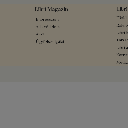
Libri
Libri Magazin
Főolda
Impresszum
Rólun
Adatvédelem
Libri 
ÁSZF
Társad
Ügyfélszolgálat
Libri 
Karrie
Médiaa