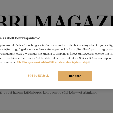
Könyvektől az olvasókig
 szabott könyvajánlatok!
ogató! Annak érdekében, hogy az ízléséhez minél közelebb álló könyveket tudjunk a fi
rra kérjük, hogy fogadja el az ehhez szükséges cookie-kat a „Rendben” gomb megnyom
nyvek
Interjúk
Beleolvasó
A hónap könyvei
HÍREK
eboldalunk csak a weboldal használata szempontjából legszükségesebb cookie-kat tele
, de cookie-preferenciáit később is bármikor módosíthatja a Sütibeállítások menüpont
 olvassa el a
Libri Könyvkereskedelmi Kft. adatkezelési tájékoztatóját
!
és rendszer: tippek az álomotthon
ereméséhez
Süti beállítások
Rendben
ius 18.
Nincs hozzászólás
időben még fontosabbá vált, hogy megleljük otthonunk
t, ezért három különleges lakberendezési könyvet ajánlunk.