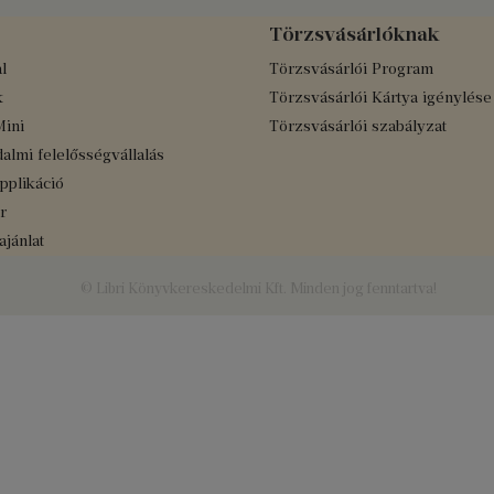
Törzsvásárlóknak
l
Törzsvásárlói Program
k
Törzsvásárlói Kártya igénylése
Mini
Törzsvásárlói szabályzat
almi felelősségvállalás
applikáció
r
jánlat
© Libri Könyvkereskedelmi Kft. Minden jog fenntartva!