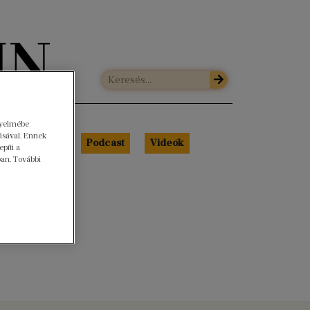
gyelmébe
ásával. Ennek
Libri Portré
Podcast
Videók
píti a
ban. További