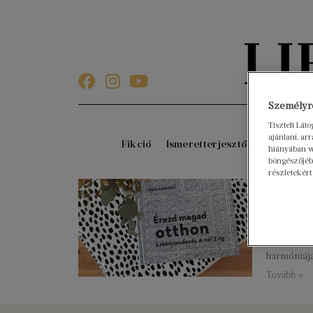
Személyre
Tisztelt Lát
ajánlani, a
Fikció
Ismeretterjesztő
Gyerekkö
hiányában w
böngészőjébe
részletekért
Rend 
megt
2022. márc
Az utóbbi 
harmóniájá
Tovább »