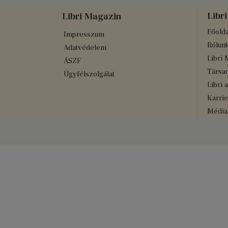
Libri
Libri Magazin
Főolda
Impresszum
Rólun
Adatvédelem
Libri 
ÁSZF
Társad
Ügyfélszolgálat
Libri 
Karrie
Médiaa