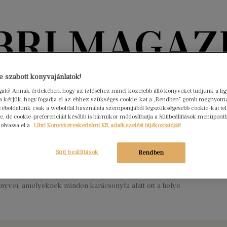
Könyvektől az olvasókig
 szabott könyvajánlatok!
ogató! Annak érdekében, hogy az ízléséhez minél közelebb álló könyveket tudjunk a fi
rra kérjük, hogy fogadja el az ehhez szükséges cookie-kat a „Rendben” gomb megnyom
nyvek
Interjúk
Beleolvasó
A hónap könyvei
HÍREK
eboldalunk csak a weboldal használata szempontjából legszükségesebb cookie-kat tele
, de cookie-preferenciáit később is bármikor módosíthatja a Sütibeállítások menüpont
 olvassa el a
Libri Könyvkereskedelmi Kft. adatkezelési tájékoztatóját
!
rág, pupusas és a büdös macska
lja – hat szakácskönyv karácsonyra
Süti beállítások
Rendben
mber 20.
Nincs hozzászólás
, Libor Mária, Fördős Zé, a Jóbarátok, valamint az On the spot
yvei, amelyeknek minden karácsonyfa alatt ott a helye.