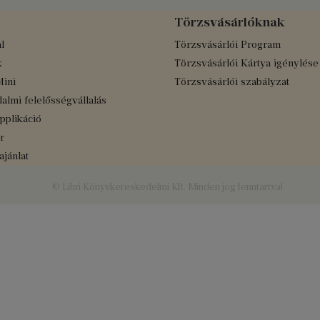
Törzsvásárlóknak
l
Törzsvásárlói Program
k
Törzsvásárlói Kártya igénylése
Mini
Törzsvásárlói szabályzat
almi felelősségvállalás
applikáció
r
jánlat
© Libri Könyvkereskedelmi Kft. Minden jog fenntartva!