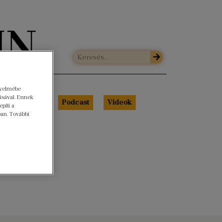
gyelmébe
ásával. Ennek
Libri Portré
Podcast
Videók
píti a
ban. További