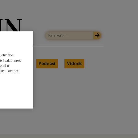
gyelmébe
ásával. Ennek
Libri Portré
Podcast
Videók
píti a
ban. További