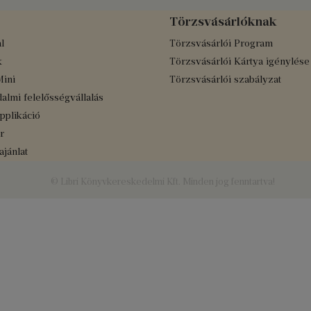
Törzsvásárlóknak
l
Törzsvásárlói Program
k
Törzsvásárlói Kártya igénylése
Mini
Törzsvásárlói szabályzat
almi felelősségvállalás
applikáció
r
jánlat
© Libri Könyvkereskedelmi Kft. Minden jog fenntartva!