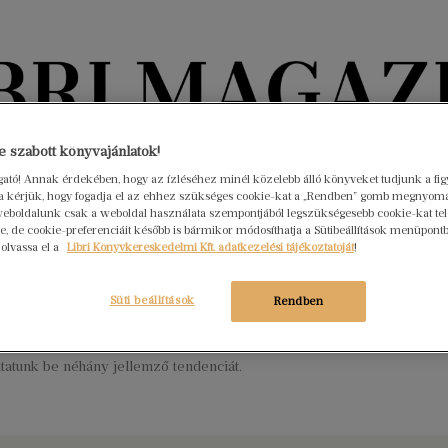
Könyvektől az olvasókig
 szabott könyvajánlatok!
ogató! Annak érdekében, hogy az ízléséhez minél közelebb álló könyveket tudjunk a fi
rra kérjük, hogy fogadja el az ehhez szükséges cookie-kat a „Rendben” gomb megnyom
nyvek
Interjúk
Beleolvasó
A hónap könyvei
HÍREK
eboldalunk csak a weboldal használata szempontjából legszükségesebb cookie-kat tele
, de cookie-preferenciáit később is bármikor módosíthatja a Sütibeállítások menüpont
 olvassa el a
Libri Könyvkereskedelmi Kft. adatkezelési tájékoztatóját
!
 Márton a legnépszerűbb, de rajta
 is sok verset olvasunk
Süti beállítások
Rendben
s 11.
Nincs hozzászólás
napja alkalmából cikkünkben a verseskötetek ötvenes listája
tatunk be néhány jellemző tendenciát.