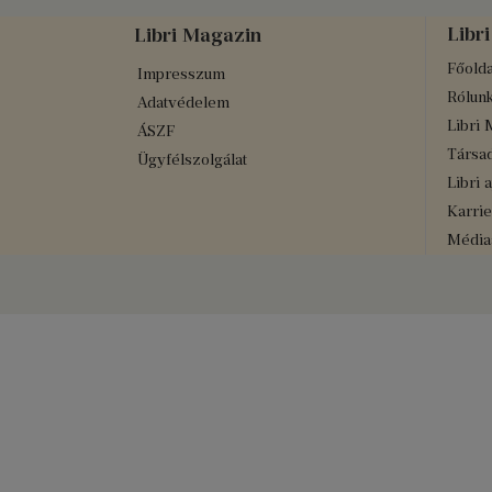
Libri
Libri Magazin
Főolda
Impresszum
Rólun
Adatvédelem
Libri 
ÁSZF
Társad
Ügyfélszolgálat
Libri 
Karrie
Médiaa