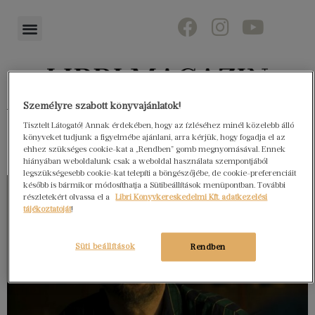
Személyre szabott könyvajánlatok!
Könyvektől az olvasókig
Tisztelt Látogató! Annak érdekében, hogy az ízléséhez minél közelebb álló
könyveket tudjunk a figyelmébe ajánlani, arra kérjük, hogy fogadja el az
ehhez szükséges cookie-kat a „Rendben” gomb megnyomásával. Ennek
hiányában weboldalunk csak a weboldal használata szempontjából
legszükségesebb cookie-kat telepíti a böngészőjébe, de cookie-preferenciáit
később is bármikor módosíthatja a Sütibeállítások menüpontban. További
részletekért olvassa el a
Libri Könyvkereskedelmi Kft. adatkezelési
tájékoztatóját
!
Süti beállítások
Rendben