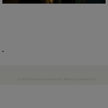
© Libri Könyvkereskedelmi Kft. Minden jog fenntartva!