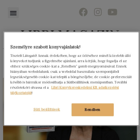
Személyre szabott könyvajánlatok!
Könyvektől az olvasókig
Tisztelt Látogató! Annak érdekében, hogy az ízléséhez minél közelebb álló
könyveket tudjunk a figyelmébe ajánlani, arra kérjük, hogy fogadja el az
ehhez szükséges cookie-kat a „Rendben” gomb megnyomásával. Ennek
hiányában weboldalunk csak a weboldal használata szempontjából
legszükségesebb cookie-kat telepíti a böngészőjébe, de cookie-preferenciáit
később is bármikor módosíthatja a Sütibeállítások menüpontban. További
részletekért olvassa el a
Libri Könyvkereskedelmi Kft. adatkezelési
tájékoztatóját
!
Süti beállítások
Rendben