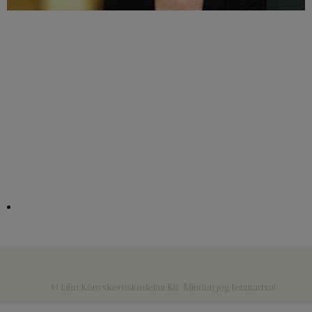
© Libri Könyvkereskedelmi Kft. Minden jog fenntartva!