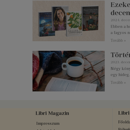
Ezeke
dece
2024. dece
Ebben a h
a fagyos n
Tovább »
Törté
2023. dece
Négy köny
egy hideg,
Tovább »
Libri
Libri Magazin
Főolda
Impresszum
Rólun