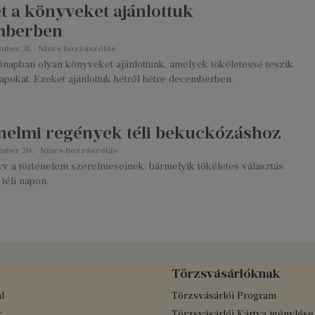
t a könyveket ajánlottuk
mberben
mber 31.
Nincs hozzászólás
ónapban olyan könyveket ajánlottunk, amelyek tökéletessé teszik
apokat. Ezeket ajánlottuk hétről hétre decemberben.
nelmi regények téli bekuckózáshoz
mber 20.
Nincs hozzászólás
v a történelem szerelmeseinek: bármelyik tökéletes választás
 téli napon.
Törzsvásárlóknak
l
Törzsvásárlói Program
k
Törzsvásárlói Kártya igénylése