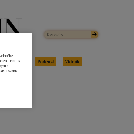
gyelmébe
ásával. Ennek
Libri Portré
Podcast
Videók
píti a
ban. További