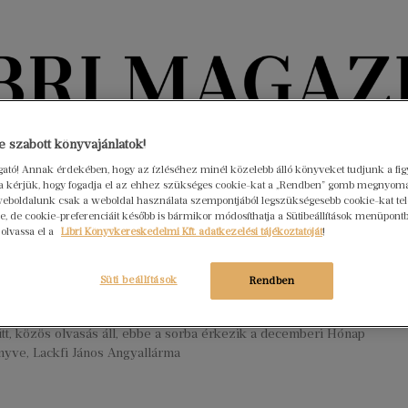
Könyvektől az olvasókig
 szabott könyvajánlatok!
ogató! Annak érdekében, hogy az ízléséhez minél közelebb álló könyveket tudjunk a fi
rra kérjük, hogy fogadja el az ehhez szükséges cookie-kat a „Rendben” gomb megnyom
nyvek
Interjúk
Beleolvasó
A hónap könyvei
HÍREK
eboldalunk csak a weboldal használata szempontjából legszükségesebb cookie-kat tele
, de cookie-preferenciáit később is bármikor módosíthatja a Sütibeállítások menüpont
 olvassa el a
Libri Könyvkereskedelmi Kft. adatkezelési tájékoztatóját
!
beri gyerekkönyvek: a karácsonyi
 doromboló fénye
Süti beállítások
Rendben
mber 23.
Nincs hozzászólás
ri gyerekkönyvajánlónk középpontjában a lecsendesülés, a hála
tt, közös olvasás áll, ebbe a sorba érkezik a decemberi Hónap
yve, Lackfi János Angyallárma