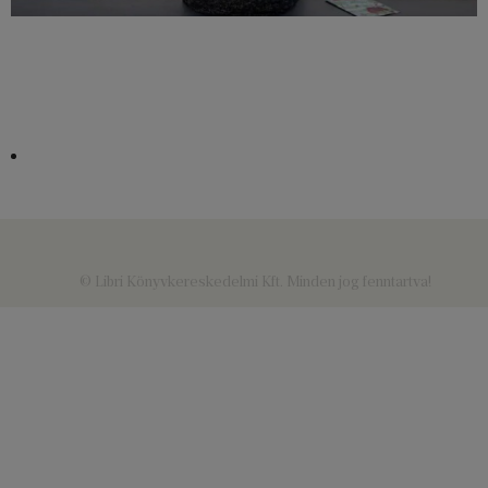
© Libri Könyvkereskedelmi Kft. Minden jog fenntartva!