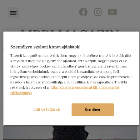
Személyre szabott könyvajánlatok!
Könyvektől az olvasókig
Tisztelt Látogató! Annak érdekében, hogy az ízléséhez minél közelebb álló
könyveket tudjunk a figyelmébe ajánlani, arra kérjük, hogy fogadja el az
ehhez szükséges cookie-kat a „Rendben” gomb megnyomásával. Ennek
hiányában weboldalunk csak a weboldal használata szempontjából
legszükségesebb cookie-kat telepíti a böngészőjébe, de cookie-preferenciáit
később is bármikor módosíthatja a Sütibeállítások menüpontban. További
részletekért olvassa el a
Libri Könyvkereskedelmi Kft. adatkezelési
tájékoztatóját
!
Süti beállítások
Rendben