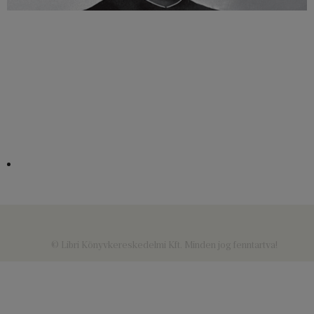
© Libri Könyvkereskedelmi Kft. Minden jog fenntartva!