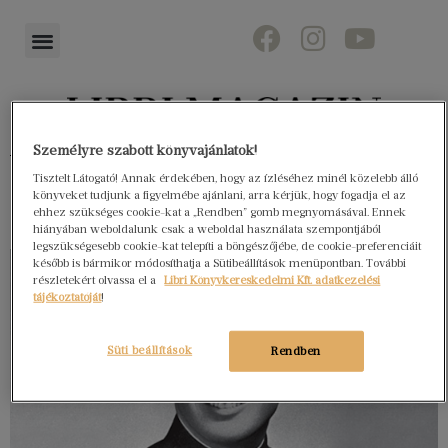
Személyre szabott könyvajánlatok!
Könyvektől az olvasókig
Tisztelt Látogató! Annak érdekében, hogy az ízléséhez minél közelebb álló
könyveket tudjunk a figyelmébe ajánlani, arra kérjük, hogy fogadja el az
ehhez szükséges cookie-kat a „Rendben” gomb megnyomásával. Ennek
hiányában weboldalunk csak a weboldal használata szempontjából
legszükségesebb cookie-kat telepíti a böngészőjébe, de cookie-preferenciáit
később is bármikor módosíthatja a Sütibeállítások menüpontban. További
részletekért olvassa el a
Libri Könyvkereskedelmi Kft. adatkezelési
tájékoztatóját
!
Süti beállítások
Rendben