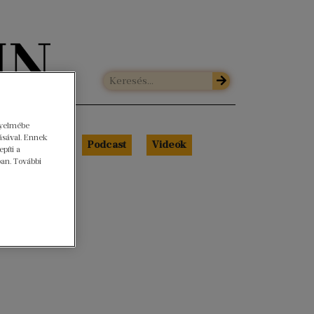
gyelmébe
ásával. Ennek
Libri Portré
Podcast
Videók
píti a
ban. További