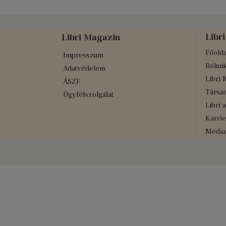
Libri
Libri Magazin
Főolda
Impresszum
Rólun
Adatvédelem
Libri 
ÁSZF
Társad
Ügyfélszolgálat
Libri 
Karrie
Médiaa