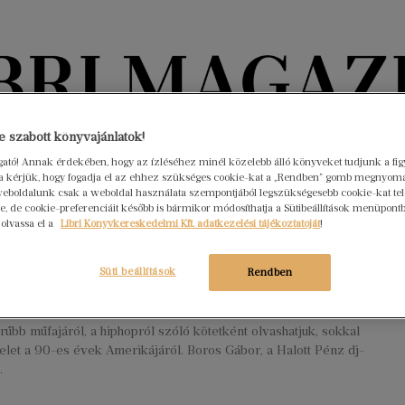
Könyvektől az olvasókig
 szabott könyvajánlatok!
ogató! Annak érdekében, hogy az ízléséhez minél közelebb álló könyveket tudjunk a fi
rra kérjük, hogy fogadja el az ehhez szükséges cookie-kat a „Rendben” gomb megnyom
nyvek
Interjúk
Beleolvasó
A hónap könyvei
HÍREK
eboldalunk csak a weboldal használata szempontjából legszükségesebb cookie-kat tele
, de cookie-preferenciáit később is bármikor módosíthatja a Sütibeállítások menüpont
 olvassa el a
Libri Könyvkereskedelmi Kft. adatkezelési tájékoztatóját
!
tcán szerzett tudás ereje” – Boros
 írása
Süti beállítások
Rendben
 31.
Nincs hozzászólás
off Original Ganstas című kötete nemcsak napjaink
űbb műfajáról, a hiphopról szóló kötetként olvashatjuk, sokkal
lelet a 90-es évek Amerikájáról. Boros Gábor, a Halott Pénz dj-
.