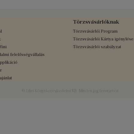
Törzsvásárlóknak
l
Törzsvásárlói Program
k
Törzsvásárlói Kártya igénylése
Mini
Törzsvásárlói szabályzat
almi felelősségvállalás
applikáció
r
jánlat
© Libri Könyvkereskedelmi Kft. Minden jog fenntartva!