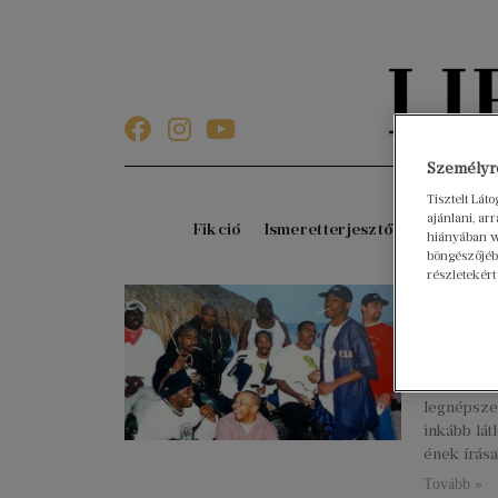
Személyre
Tisztelt Lát
ajánlani, a
Fikció
Ismeretterjesztő
Gyerekkö
hiányában w
böngészőjébe
részletekért
„Az u
Gábor
2023. július
Ben Westh
legnépszer
inkább lát
ének írása
Tovább »