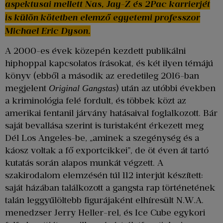
aspektusai mellett Nas, Jay-Z és 2Pac karrierjét
is külön kötetben elemző egyetemi professzor
Michael Eric Dyson.
A 2000-es évek közepén kezdett publikálni
hiphoppal kapcsolatos írásokat, és két ilyen témájú
könyv (ebből a második az eredetileg 2016-ban
megjelent
) után az utóbbi években
Original Gangstas
a kriminológia felé fordult, és többek közt az
amerikai fentanil járvány hatásaival foglalkozott. Bár
saját bevallása szerint is turistaként érkezett meg
Dél Los Angeles-be, „aminek a szegénység és a
káosz voltak a fő exportcikkei”, de öt éven át tartó
kutatás során alapos munkát végzett. A
szakirodalom elemzésén túl 112 interjút készített:
saját házában találkozott a gangsta rap történetének
talán leggyűlöltebb figurájaként elhíresült N.W.A.
menedzser Jerry Heller-rel, és Ice Cube egykori