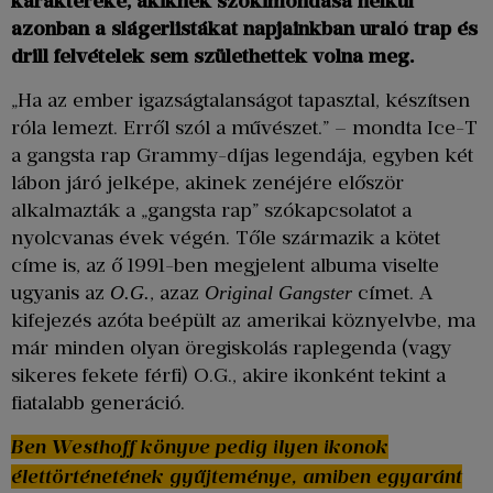
karaktereké, akiknek szókimondása nélkül
azonban a slágerlistákat napjainkban uraló trap és
drill felvételek sem születhettek volna meg.
„Ha az ember igazságtalanságot tapasztal, készítsen
róla lemezt. Erről szól a művészet.” – mondta Ice-T
a gangsta rap Grammy-díjas legendája, egyben két
lábon járó jelképe, akinek zenéjére először
alkalmazták a „gangsta rap” szókapcsolatot a
nyolcvanas évek végén. Tőle származik a kötet
címe is, az ő 1991-ben megjelent albuma viselte
ugyanis az
, azaz
címet. A
O.G.
Original Gangster
kifejezés azóta beépült az amerikai köznyelvbe, ma
már minden olyan öregiskolás raplegenda (vagy
sikeres fekete férfi) O.G., akire ikonként tekint a
fiatalabb generáció.
Ben Westhoff könyve pedig ilyen ikonok
élettörténetének gyűjteménye, amiben egyaránt