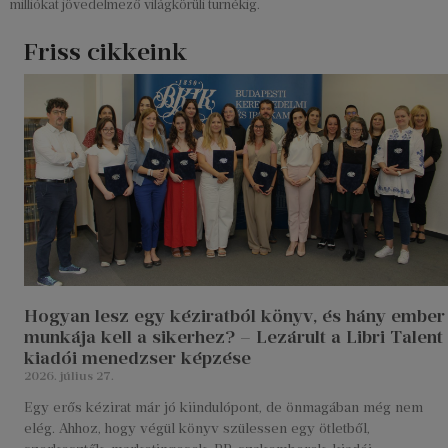
milliókat jövedelmező világkörüli turnékig.
Friss cikkeink
Hogyan lesz egy kéziratból könyv, és hány ember
munkája kell a sikerhez? – Lezárult a Libri Talent
kiadói menedzser képzése
2026. július 27.
Egy erős kézirat már jó kiindulópont, de önmagában még nem
elég. Ahhoz, hogy végül könyv szülessen egy ötletből,