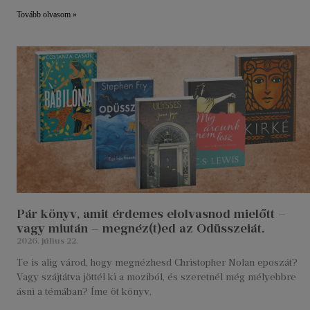
Tovább olvasom »
Pár könyv, amit érdemes elolvasnod mielőtt –
vagy miután – megnéz(t)ed az Odüsszeiát.
2026. július 22.
Te is alig várod, hogy megnézhesd Christopher Nolan eposzát?
Vagy szájtátva jöttél ki a moziból, és szeretnél még mélyebbre
ásni a témában? Íme öt könyv,