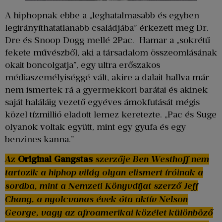
A hiphopnak ebbe a „leghatalmasabb és egyben
legirányíthatatlanabb családjába” érkezett meg Dr.
Dre és Snoop Dogg mellé 2Pac. Hamar a „sokrétű
fekete művészből, aki a társadalom összeomlásának
okait boncolgatja”, egy ultra erőszakos
médiaszemélyiséggé vált, akire a dalait hallva már
nem ismertek rá a gyermekkori barátai és akinek
saját haláláig vezető egyéves ámokfutását mégis
közel tízmillió eladott lemez keretezte. „Pac és Suge
olyanok voltak együtt, mint egy gyufa és egy
benzines kanna.”
Az
Original Gangstas
szerzője Ben Westhoff nem
tartozik a hiphop világ olyan elismert íróinak a
sorába, mint a Nemzeti Könyvdíjat szerző Jeff
Chang, a nyolcvanas évek óta aktív Nelson
George, vagy az afroamerikai közélet különböző