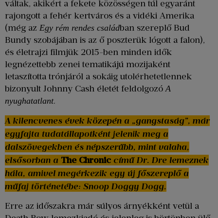
váltak, akikért a fekete közösségen túl egyaránt
rajongott a fehér kertváros és a vidéki Amerika
(még az
ban szereplő Bud
Egy rém rendes család
Bundy szobájában is az ő poszterük lógott a falon),
és életrajzi filmjük 2015-ben minden idők
legnézettebb zenei tematikájú mozijaként
letaszította trónjáról a sokáig utolérhetetlennek
bizonyult Johnny Cash életét feldolgozó
A
.
nyughatatlant
A kilencvenes évek közepén a „gangstaság”, már
egyfajta tudatállapotként jelenik meg a
dalszövegekben és népszerűbb, mint valaha,
elsősorban a
The Chronic
című Dr. Dre lemeznek
hála, amivel megérkezik egy új főszereplő a
műfaj történetébe: Snoop Doggy Dogg.
Erre az időszakra már súlyos árnyékként vetül a