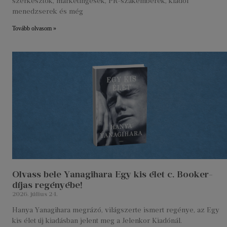
szerkesztők, marketingesek, PR-szakemberek, kiadói
menedzserek és még
Tovább olvasom »
Olvass bele Yanagihara Egy kis élet c. Booker-
díjas regényébe!
2026. július 24.
Hanya Yanagihara megrázó, világszerte ismert regénye, az Egy
kis élet új kiadásban jelent meg a Jelenkor Kiadónál.