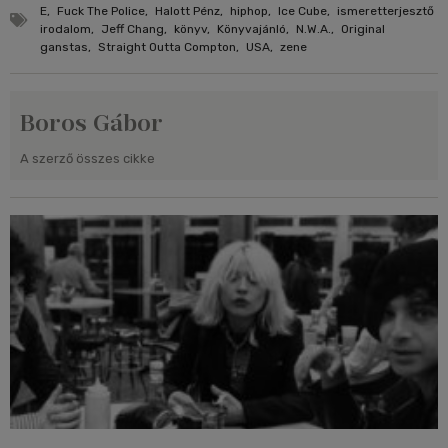
E
,
Fuck The Police
,
Halott Pénz
,
hiphop
,
Ice Cube
,
ismeretterjesztő
irodalom
,
Jeff Chang
,
könyv
,
Könyvajánló
,
N.W.A.
,
Original
ganstas
,
Straight Outta Compton
,
USA
,
zene
Boros Gábor
A szerző összes cikke