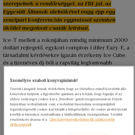
szerepelnek a rendőrséggel, az FBI-jal, az
Egyesült Államok alelnökével vagy épp egy
zeneipari konferencián egymással szemben
ököllel megvívott csaták leírásai.
Ice-T mellett a zoknijában mindig minimum 2000
dollárt rejtegető, egykori compton-i díler Eazy-E, a
társadalmi kérdésekre igazán érzékeny Ice Cube,
és a tizenéves dj-ből a rapvilág legfontosabb
producerévé emelkedő Dr. Dre állnak a kötet
fókuszában, és persze az általuk létrehozott N.W.A.,
Személyre szabott könyvajánlatok!
a „világ legveszélyesebb csapata”, amely 1989-ben
Tisztelt Látogató! Annak érdekében, hogy az ízléséhez minél közelebb álló
megjelent debütálásával újraírta a poptörténelmet.
könyveket tudjunk a figyelmébe ajánlani, arra kérjük, hogy fogadja el az
ehhez szükséges cookie-kat a „Rendben” gomb megnyomásával. Ennek
Amerika, pontosabban az Egyesült Államok többségi
hiányában weboldalunk csak a weboldal használata szempontjából
társadalma nem állt készen a
Straight Outta Compton
legszükségesebb cookie-kat telepíti a böngészőjébe, de cookie-preferenciáit
címre keresztelt albumra, ami, ahogy a szerző
később is bármikor módosíthatja a Sütibeállítások menüpontban. További
részletekért olvassa el a
Libri Könyvkereskedelmi Kft. adatkezelési
fogalmaz „részletes beszámoló marginalizált fiatalok
tájékoztatóját
!
intézményes megaláztatottságáról és túlélési