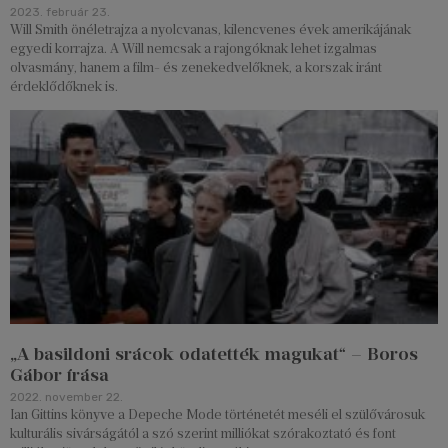
2023. február 23.
Will Smith önéletrajza a nyolcvanas, kilencvenes évek amerikájának
egyedi korrajza. A Will nemcsak a rajongóknak lehet izgalmas
olvasmány, hanem a film- és zenekedvelőknek, a korszak iránt
érdeklődőknek is.
„A basildoni srácok odatették magukat“ – Boros
Gábor írása
2022. november 22.
Ian Gittins könyve a Depeche Mode történetét meséli el szülővárosuk
kulturális sivárságától a szó szerint milliókat szórakoztató és font