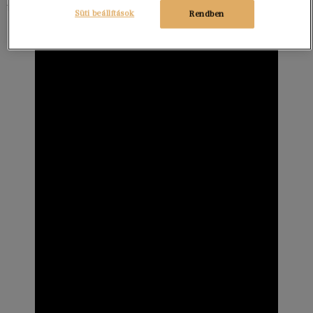
taktikáiról.”
Süti beállítások
Rendben