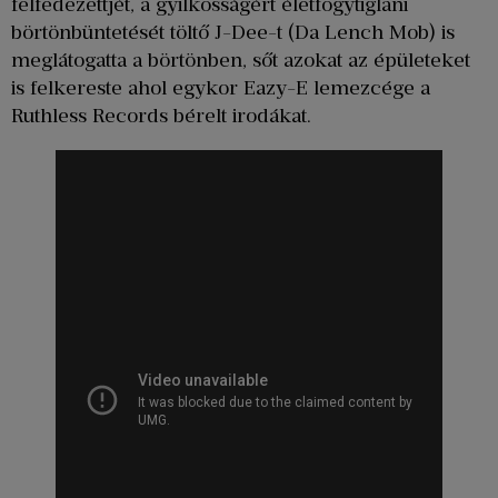
felfedezettjét, a gyilkosságért életfogytiglani
börtönbüntetését töltő J-Dee-t (Da Lench Mob) is
meglátogatta a börtönben, sőt azokat az épületeket
is felkereste ahol egykor Eazy-E lemezcége a
Ruthless Records bérelt irodákat.