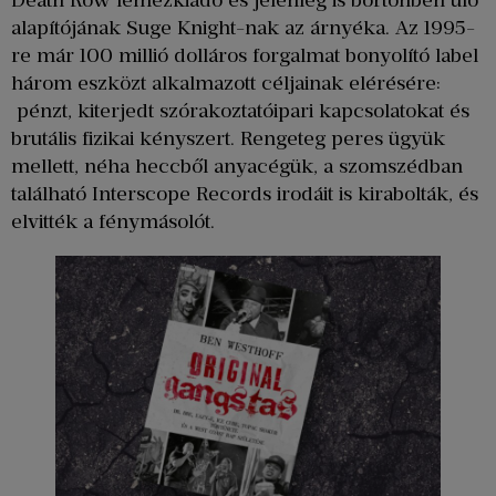
Death Row lemezkiadó és jelenleg is börtönben ülő
alapítójának Suge Knight-nak az árnyéka. Az 1995-
re már 100 millió dolláros forgalmat bonyolító label
három eszközt alkalmazott céljainak elérésére:
pénzt, kiterjedt szórakoztatóipari kapcsolatokat és
brutális fizikai kényszert. Rengeteg peres ügyük
mellett, néha heccből anyacégük, a szomszédban
található Interscope Records irodáit is kirabolták, és
elvitték a fénymásolót.