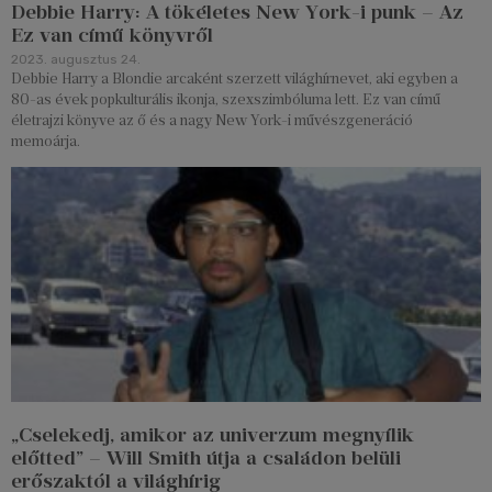
Debbie Harry: A tökéletes New York-i punk – Az
Ez van című könyvről
2023. augusztus 24.
Debbie Harry a Blondie arcaként szerzett világhírnevet, aki egyben a
80-as évek popkulturális ikonja, szexszimbóluma lett. Ez van című
életrajzi könyve az ő és a nagy New York-i művészgeneráció
memoárja.
„Cselekedj, amikor az univerzum megnyílik
előtted” – Will Smith útja a családon belüli
erőszaktól a világhírig