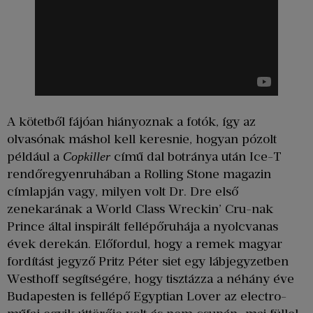
A kötetből fájóan hiányoznak a fotók, így az
olvasónak máshol kell keresnie, hogyan pózolt
például a
című dal botránya után Ice-T
Copkiller
rendőregyenruhában a Rolling Stone magazin
címlapján vagy, milyen volt Dr. Dre első
zenekarának a World Class Wreckin’ Cru-nak
Prince által inspirált fellépőruhája a nyolcvanas
évek derekán. Előfordul, hogy a remek magyar
fordítást jegyző Pritz Péter siet egy lábjegyzetben
Westhoff segítségére, hogy tisztázza a néhány éve
Budapesten is fellépő Egyptian Lover az electro-