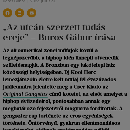
Boros Gábor
2023. július 31.
„Az utcán szerzett tudás
ereje” – Boros Gábor írása
Az afroamerikai zenei műfajok közül a
legnépszerűbb, a hiphop idén ünnepli ötvenedik
születésnapját. A Bronxban egy lakótelepi ház
közösségi helyiségében, Dj Kool Herc
lemezjátszóin életre kelt műfaj fél évszázados
jubileumára jelentette meg a Cser Kiadó az
Original Gangstas
című kötetet, az elsőt amelyet a
hiphop évtizedeiről, pontosabban annak egy
meghatározó fejezetéről magyarra fordítottak. A
gengszter rap története az erős egyéniségek
története. Öntörvényű, gyakran ellentmondásos