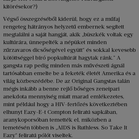
kitörésekor?)
Végső összegzéséből kiderül, hogy ez a műfaj
rengeteg hátrányos helyzetű embernek segített
megtalálni a saját hangját, akik „büszkék voltak egy
kultúrára, ünnepelték a népüket minden
zűrzavaros dicsőségével együtt“ és sokkal kevesebb
kötöttséggel bíró popkultúrát hagytak ránk.” A
gangsta rap pedig minden más művészeti ágnál
tartósabban emelte be a feketék életét Amerika és a
világ közbeszédébe. De az Original Gangstas talán
mégis inkább a benne rejlő bőséges zeneipari
anekdota mennyiség miatt marad emlékezetes,
mint például hogy a HIV-fertőzés következtében
elhunyt Eazy-E-t Compton feliratú sapkában,
aranykoporsóban temették el, miközben a
temetésén többen is „AIDS is Ruthless. So Take It
Eazy“ feliratú pólót viseltek.