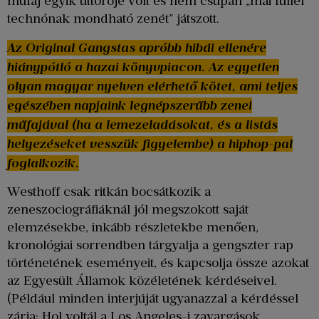
műfaj egyik úttörője volt és nem csupán „mai füllel
technónak mondható zenét” játszott.
Az Original Gangstas apróbb hibái ellenére
hiánypótló a hazai könyvpiacon. Az egyetlen
olyan magyar nyelven elérhető kötet, ami teljes
egészében napjaink legnépszerűbb zenei
műfajával (ha a lemezeladásokat, és a listás
helyezéseket vesszük figyelembe) a hiphop-pal
foglalkozik.
Westhoff csak ritkán bocsátkozik a
zeneszociográfiáknál jól megszokott saját
elemzésekbe, inkább részletekbe menően,
kronológiai sorrendben tárgyalja a gengszter rap
történetének eseményeit, és kapcsolja össze azokat
az Egyesült Államok közéletének kérdéseivel.
(Például minden interjúját ugyanazzal a kérdéssel
zárja: Hol voltál a Los Angeles-i zavargások