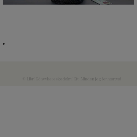
© Libri Könyvkereskedelmi Kft. Minden jog fenntartva!