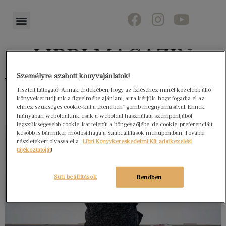
Személyre szabott könyvajánlatok!
Könyvektől az olvasókig
Tisztelt Látogató! Annak érdekében, hogy az ízléséhez minél közelebb álló
könyveket tudjunk a figyelmébe ajánlani, arra kérjük, hogy fogadja el az
ehhez szükséges cookie-kat a „Rendben” gomb megnyomásával. Ennek
hiányában weboldalunk csak a weboldal használata szempontjából
legszükségesebb cookie-kat telepíti a böngészőjébe, de cookie-preferenciáit
később is bármikor módosíthatja a Sütibeállítások menüpontban. További
részletekért olvassa el a
Libri Könyvkereskedelmi Kft. adatkezelési
tájékoztatóját
!
Süti beállítások
Rendben