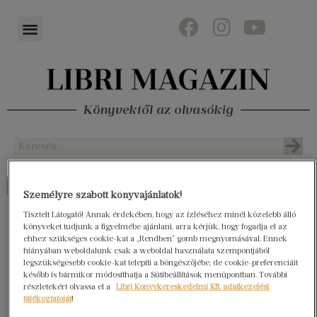
Könyvektől az olvasókig
Személyre szabott könyvajánlatok!
Tisztelt Látogató! Annak érdekében, hogy az ízléséhez minél közelebb álló
könyveket tudjunk a figyelmébe ajánlani, arra kérjük, hogy fogadja el az
ehhez szükséges cookie-kat a „Rendben” gomb megnyomásával. Ennek
hiányában weboldalunk csak a weboldal használata szempontjából
legszükségesebb cookie-kat telepíti a böngészőjébe, de cookie-preferenciáit
később is bármikor módosíthatja a Sütibeállítások menüpontban. További
részletekért olvassa el a
Libri Könyvkereskedelmi Kft. adatkezelési
tájékoztatóját
!