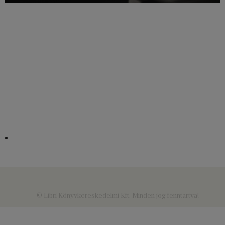
© Libri Könyvkereskedelmi Kft. Minden jog fenntartva!