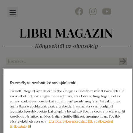
Könyvektől az olvasókig
Személyre szabott könyvajánlatok!
Tisztelt Látogató! Annak érdekében, hogy az ízléséhez minél közelebb álló
könyveket tudjunk a figyelmébe ajánlani, arra kérjük, hogy fogadja el az
ehhez szükséges cookie-kat a „Rendben” gomb megnyomásával. Ennek
hiányában weboldalunk csak a weboldal használata szempontjából
legszükségesebb cookie-kat telepíti a böngészőjébe, de cookie-preferenciáit
később is bármikor módosíthatja a Sütibeállítások menüpontban. További
részletekért olvassa el a
Libri Könyvkereskedelmi Kft. adatkezelési
tájékoztatóját
!