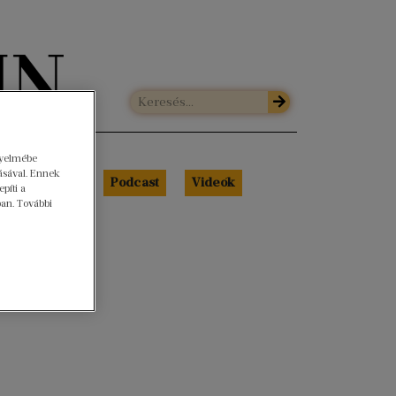
gyelmébe
ásával. Ennek
Libri Portré
Podcast
Videók
píti a
ban. További