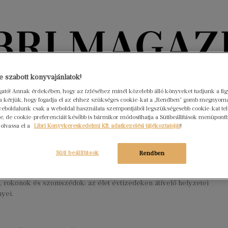
Könyvektől az olvasókig
 szabott könyvajánlatok!
ogató! Annak érdekében, hogy az ízléséhez minél közelebb álló könyveket tudjunk a fi
rra kérjük, hogy fogadja el az ehhez szükséges cookie-kat a „Rendben” gomb megnyom
nyvek
Interjúk
Beleolvasó
A hónap könyvei
HÍREK
eboldalunk csak a weboldal használata szempontjából legszükségesebb cookie-kat tele
, de cookie-preferenciáit később is bármikor módosíthatja a Sütibeállítások menüpont
 olvassa el a
Libri Könyvkereskedelmi Kft. adatkezelési tájékoztatóját
!
lba, se apácának
sztus 24.
Nincs hozzászólás
Süti beállítások
Rendben
lassan a 100. életévéhez közelítő falusi asszony, az ő élete
 meg Egressy Zoltán új kötetének lapjain. Születések, esküvők,
, rokonok és szomszédok: az élet évtizedeken átívelő helyzetei
yei.