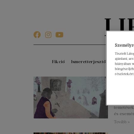
Személyre
Tisztelt Lát
ajánlani, a
Fikció
Ismeretterjesztő
Gyerekkö
hiányában w
böngészőjébe
részletekért
Se bá
2022. augu
Jolka egy 
elevenedik
temetések
és esemén
Tovább »