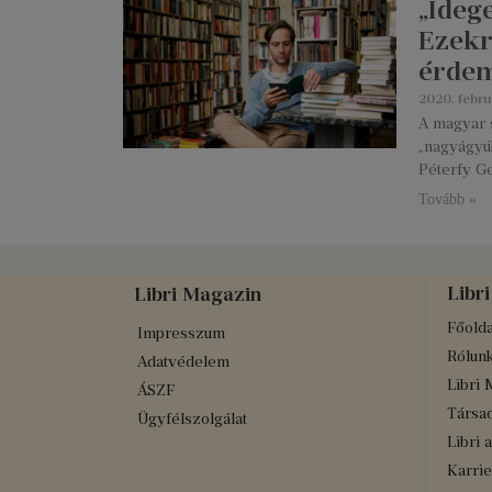
„Idege
Ezekr
érdem
2020. febru
A magyar s
„nagyágyú
Péterfy Ge
Tovább »
Libri
Libri Magazin
Főolda
Impresszum
Rólun
Adatvédelem
Libri 
ÁSZF
Társad
Ügyfélszolgálat
Libri 
Karrie