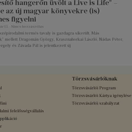
sítő hangerőn üvölt a Live is Life” –
e az új magyar könyvekre (is)
es figyelni
ár 13.
Nincs hozzászólás
zépirodalmi termés tavaly is gazdagra sikerült. Más
k” mellett Dragomán György, Krasznahorkai László, Nádas Péter,
rgely és Závada Pál is jelentkezett új
Törzsvásárlóknak
l
Törzsvásárlói Program
k
Törzsvásárlói Kártya igénylése
Mini
Törzsvásárlói szabályzat
almi felelősségvállalás
applikáció
r