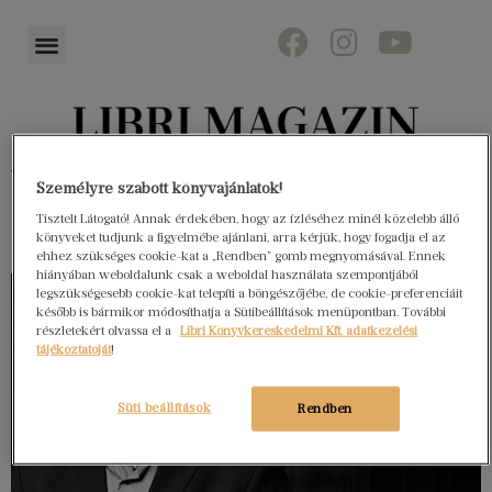
Könyvektől az olvasókig
Személyre szabott könyvajánlatok!
Tisztelt Látogató! Annak érdekében, hogy az ízléséhez minél közelebb álló
könyveket tudjunk a figyelmébe ajánlani, arra kérjük, hogy fogadja el az
ehhez szükséges cookie-kat a „Rendben” gomb megnyomásával. Ennek
hiányában weboldalunk csak a weboldal használata szempontjából
legszükségesebb cookie-kat telepíti a böngészőjébe, de cookie-preferenciáit
később is bármikor módosíthatja a Sütibeállítások menüpontban. További
részletekért olvassa el a
Libri Könyvkereskedelmi Kft. adatkezelési
tájékoztatóját
!
Süti beállítások
Rendben