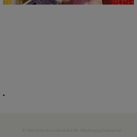
© Libri Könyvkereskedelmi Kft. Minden jog fenntartva!