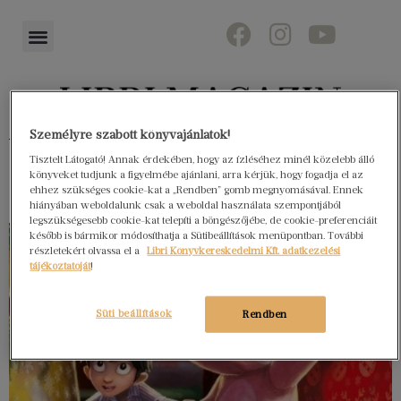
Személyre szabott könyvajánlatok!
Könyvektől az olvasókig
Tisztelt Látogató! Annak érdekében, hogy az ízléséhez minél közelebb álló
könyveket tudjunk a figyelmébe ajánlani, arra kérjük, hogy fogadja el az
ehhez szükséges cookie-kat a „Rendben” gomb megnyomásával. Ennek
hiányában weboldalunk csak a weboldal használata szempontjából
legszükségesebb cookie-kat telepíti a böngészőjébe, de cookie-preferenciáit
később is bármikor módosíthatja a Sütibeállítások menüpontban. További
részletekért olvassa el a
Libri Könyvkereskedelmi Kft. adatkezelési
tájékoztatóját
!
Süti beállítások
Rendben