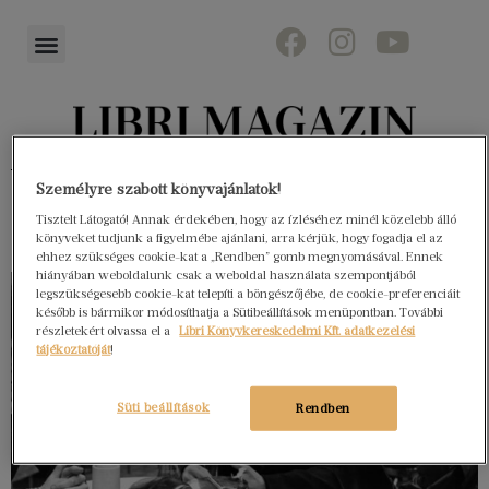
Könyvektől az olvasókig
Személyre szabott könyvajánlatok!
Tisztelt Látogató! Annak érdekében, hogy az ízléséhez minél közelebb álló
könyveket tudjunk a figyelmébe ajánlani, arra kérjük, hogy fogadja el az
ehhez szükséges cookie-kat a „Rendben” gomb megnyomásával. Ennek
hiányában weboldalunk csak a weboldal használata szempontjából
legszükségesebb cookie-kat telepíti a böngészőjébe, de cookie-preferenciáit
később is bármikor módosíthatja a Sütibeállítások menüpontban. További
részletekért olvassa el a
Libri Könyvkereskedelmi Kft. adatkezelési
tájékoztatóját
!
Süti beállítások
Rendben