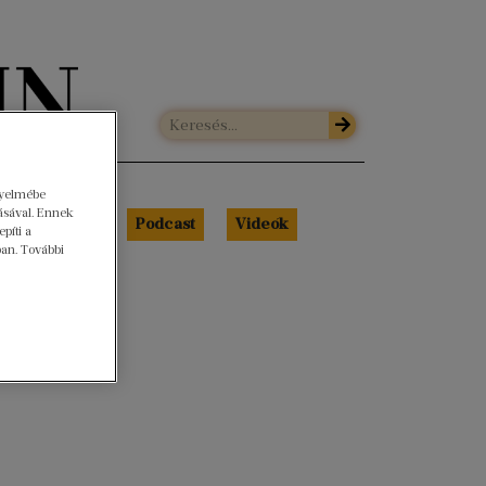
gyelmébe
ásával. Ennek
Libri Portré
Podcast
Videók
píti a
ban. További