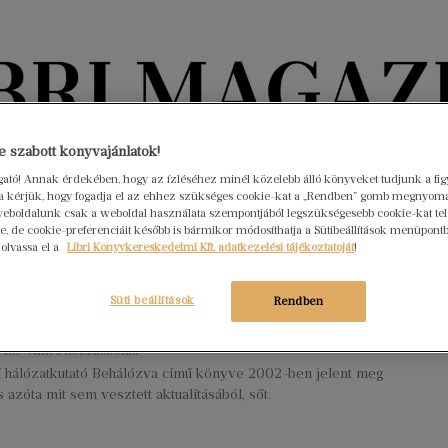
Könyvektől az olvasókig
 szabott könyvajánlatok!
ogató! Annak érdekében, hogy az ízléséhez minél közelebb álló könyveket tudjunk a fi
rra kérjük, hogy fogadja el az ehhez szükséges cookie-kat a „Rendben” gomb megnyom
nyvek
Interjúk
Beleolvasó
A hónap könyvei
HÍREK
eboldalunk csak a weboldal használata szempontjából legszükségesebb cookie-kat tele
, de cookie-preferenciáit később is bármikor módosíthatja a Sütibeállítások menüpont
 olvassa el a
Libri Könyvkereskedelmi Kft. adatkezelési tájékoztatóját
!
k a digitális faluban – Barabási
t-László sikerkönyve olyan, mint egy
Süti beállítások
Rendben
 19.
Nincs hozzászólás
rű hálózatkutató Behálózva című könyve 2002-ben jelent meg
s azóta mit sem vesztett aktualításából, sőt.