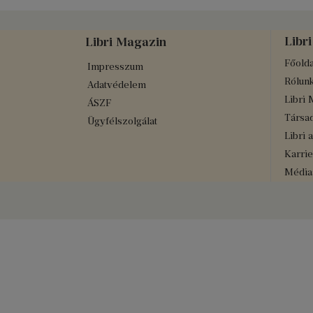
Libri
Libri Magazin
Főolda
Impresszum
Rólun
Adatvédelem
Libri 
ÁSZF
Társad
Ügyfélszolgálat
Libri 
Karrie
Médiaa