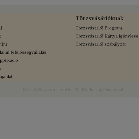
Törzsvásárlóknak
l
Törzsvásárlói Program
k
Törzsvásárlói Kártya igénylése
Mini
Törzsvásárlói szabályzat
almi felelősségvállalás
applikáció
r
jánlat
© Libri Könyvkereskedelmi Kft. Minden jog fenntartva!