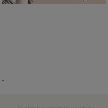
© Libri Könyvkereskedelmi Kft. Minden jog fenntartva!