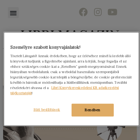
Személyre szabott könyvajánlatok!
Könyvektől az olvasókig
Tisztelt Látogató! Annak érdekében, hogy az ízléséhez minél közelebb álló
könyveket tudjunk a figyelmébe ajánlani, arra kérjük, hogy fogadja el az
ehhez szükséges cookie-kat a „Rendben” gomb megnyomásával. Ennek
hiányában weboldalunk csak a weboldal használata szempontjából
legszükségesebb cookie-kat telepíti a böngészőjébe, de cookie-preferenciáit
később is bármikor módosíthatja a Sütibeállítások menüpontban. További
részletekért olvassa el a
Libri Könyvkereskedelmi Kft. adatkezelési
tájékoztatóját
!
Süti beállítások
Rendben