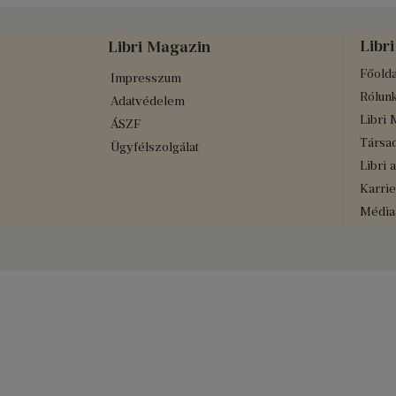
Libri
Libri Magazin
Főolda
Impresszum
Rólun
Adatvédelem
Libri 
ÁSZF
Társad
Ügyfélszolgálat
Libri 
Karrie
Médiaa