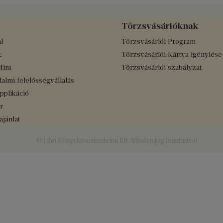
Törzsvásárlóknak
l
Törzsvásárlói Program
k
Törzsvásárlói Kártya igénylése
Mini
Törzsvásárlói szabályzat
almi felelősségvállalás
applikáció
r
jánlat
© Libri Könyvkereskedelmi Kft. Minden jog fenntartva!