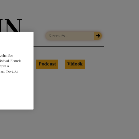
gyelmébe
ásával. Ennek
Libri Portré
Podcast
Videók
píti a
ban. További