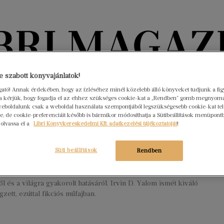
Könyvektől az olvasókig
 szabott könyvajánlatok!
ogató! Annak érdekében, hogy az ízléséhez minél közelebb álló könyveket tudjunk a fi
rra kérjük, hogy fogadja el az ehhez szükséges cookie-kat a „Rendben” gomb megnyom
nyvek
Interjúk
Beleolvasó
A hónap könyvei
HÍREK
eboldalunk csak a weboldal használata szempontjából legszükségesebb cookie-kat tele
, de cookie-preferenciáit később is bármikor módosíthatja a Sütibeállítások menüpont
 olvassa el a
Libri Könyvkereskedelmi Kft. adatkezelési tájékoztatóját
!
álja meg a kulcsot a Spinoza-
émához? Irvin D. Yalom regényéről
Süti beállítások
Rendben
sztus 1.
Nincs hozzászólás
-probléma mély bölcseleti regény egy nagy gondolkodó
l és a világra gyakorolt hatásáról. Irvin D. Yalom ismét kiváló
zett, ezúttal fikciós műfajban.