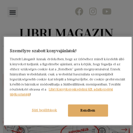
Könyvektől az olvasókig
Személyre szabott könyvajánlatok!
Tisztelt Látogató! Annak érdekében, hogy az ízléséhez minél közelebb álló
könyveket tudjunk a figyelmébe ajánlani, arra kérjük, hogy fogadja el az
ehhez szükséges cookie-kat a „Rendben” gomb megnyomásával. Ennek
hiányában weboldalunk csak a weboldal használata szempontjából
legszükségesebb cookie-kat telepíti a böngészőjébe, de cookie-preferenciáit
később is bármikor módosíthatja a Sütibeállítások menüpontban. További
részletekért olvassa el a
Libri Könyvkereskedelmi Kft. adatkezelési
tájékoztatóját
!
Süti beállítások
Rendben