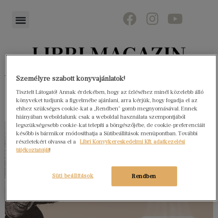
Könyvektől az olvasókig
Személyre szabott könyvajánlatok!
Tisztelt Látogató! Annak érdekében, hogy az ízléséhez minél közelebb álló
könyveket tudjunk a figyelmébe ajánlani, arra kérjük, hogy fogadja el az
ehhez szükséges cookie-kat a „Rendben” gomb megnyomásával. Ennek
hiányában weboldalunk csak a weboldal használata szempontjából
legszükségesebb cookie-kat telepíti a böngészőjébe, de cookie-preferenciáit
később is bármikor módosíthatja a Sütibeállítások menüpontban. További
részletekért olvassa el a
Libri Könyvkereskedelmi Kft. adatkezelési
tájékoztatóját
!
Süti beállítások
Rendben