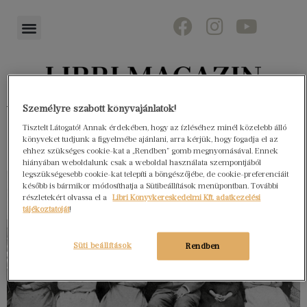
Könyvektől az olvasókig
Személyre szabott könyvajánlatok!
Tisztelt Látogató! Annak érdekében, hogy az ízléséhez minél közelebb álló
könyveket tudjunk a figyelmébe ajánlani, arra kérjük, hogy fogadja el az
ehhez szükséges cookie-kat a „Rendben” gomb megnyomásával. Ennek
hiányában weboldalunk csak a weboldal használata szempontjából
legszükségesebb cookie-kat telepíti a böngészőjébe, de cookie-preferenciáit
később is bármikor módosíthatja a Sütibeállítások menüpontban. További
részletekért olvassa el a
Libri Könyvkereskedelmi Kft. adatkezelési
tájékoztatóját
!
Süti beállítások
Rendben