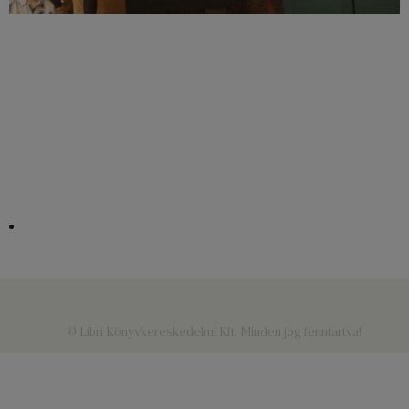
© Libri Könyvkereskedelmi Kft. Minden jog fenntartva!