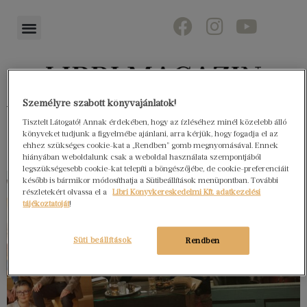
Személyre szabott könyvajánlatok!
Könyvektől az olvasókig
Tisztelt Látogató! Annak érdekében, hogy az ízléséhez minél közelebb álló
könyveket tudjunk a figyelmébe ajánlani, arra kérjük, hogy fogadja el az
ehhez szükséges cookie-kat a „Rendben” gomb megnyomásával. Ennek
hiányában weboldalunk csak a weboldal használata szempontjából
legszükségesebb cookie-kat telepíti a böngészőjébe, de cookie-preferenciáit
később is bármikor módosíthatja a Sütibeállítások menüpontban. További
részletekért olvassa el a
Libri Könyvkereskedelmi Kft. adatkezelési
tájékoztatóját
!
Süti beállítások
Rendben