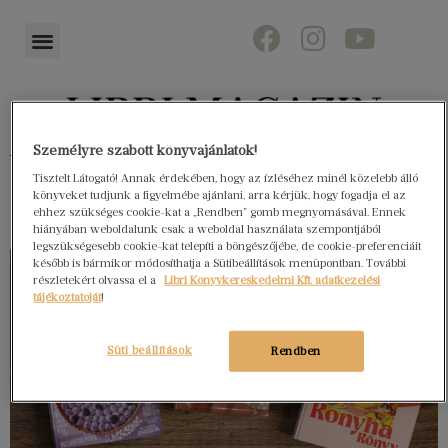
Személyre szabott könyvajánlatok!
Könyvektől az olvasókig
Tisztelt Látogató! Annak érdekében, hogy az ízléséhez minél közelebb álló
könyveket tudjunk a figyelmébe ajánlani, arra kérjük, hogy fogadja el az
ehhez szükséges cookie-kat a „Rendben” gomb megnyomásával. Ennek
hiányában weboldalunk csak a weboldal használata szempontjából
legszükségesebb cookie-kat telepíti a böngészőjébe, de cookie-preferenciáit
később is bármikor módosíthatja a Sütibeállítások menüpontban. További
részletekért olvassa el a
Libri Könyvkereskedelmi Kft. adatkezelési
tájékoztatóját
!
Süti beállítások
Rendben