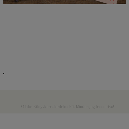
© Libri Könyvkereskedelmi Kft. Minden jog fenntartva!