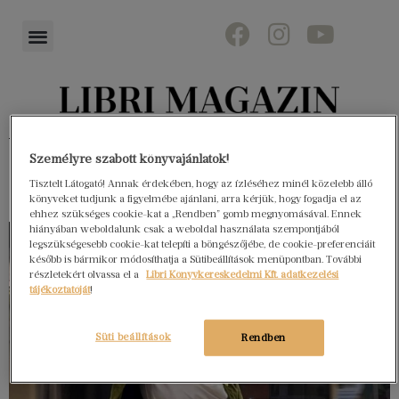
Könyvektől az olvasókig
Személyre szabott könyvajánlatok!
Tisztelt Látogató! Annak érdekében, hogy az ízléséhez minél közelebb álló
könyveket tudjunk a figyelmébe ajánlani, arra kérjük, hogy fogadja el az
ehhez szükséges cookie-kat a „Rendben” gomb megnyomásával. Ennek
hiányában weboldalunk csak a weboldal használata szempontjából
legszükségesebb cookie-kat telepíti a böngészőjébe, de cookie-preferenciáit
később is bármikor módosíthatja a Sütibeállítások menüpontban. További
részletekért olvassa el a
Libri Könyvkereskedelmi Kft. adatkezelési
tájékoztatóját
!
Süti beállítások
Rendben