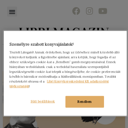
Könyvektől az olvasókig
Személyre szabott könyvajánlatok!
Tisztelt Látogató! Annak érdekében, hogy az ízléséhez minél közelebb álló
könyveket tudjunk a figyelmébe ajánlani, arra kérjük, hogy fogadja el az
ehhez szükséges cookie-kat a „Rendben” gomb megnyomásával. Ennek
hiányában weboldalunk csak a weboldal használata szempontjából
legszükségesebb cookie-kat telepíti a böngészőjébe, de cookie-preferenciáit
később is bármikor módosíthatja a Sütibeállítások menüpontban. További
részletekért olvassa el a
Libri Könyvkereskedelmi Kft. adatkezelési
tájékoztatóját
!
Süti beállítások
Rendben