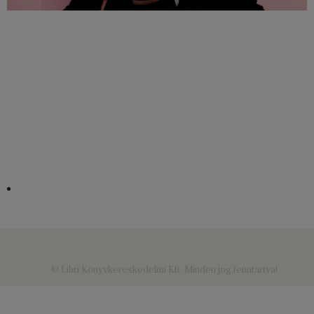
© Libri Könyvkereskedelmi Kft. Minden jog fenntartva!