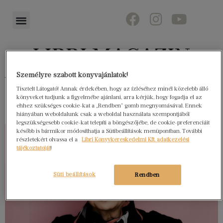
Személyre szabott könyvajánlatok!
Könyvektől az olvasókig
Tisztelt Látogató! Annak érdekében, hogy az ízléséhez minél közelebb álló
könyveket tudjunk a figyelmébe ajánlani, arra kérjük, hogy fogadja el az
ehhez szükséges cookie-kat a „Rendben” gomb megnyomásával. Ennek
hiányában weboldalunk csak a weboldal használata szempontjából
legszükségesebb cookie-kat telepíti a böngészőjébe, de cookie-preferenciáit
később is bármikor módosíthatja a Sütibeállítások menüpontban. További
részletekért olvassa el a
Libri Könyvkereskedelmi Kft. adatkezelési
tájékoztatóját
!
Süti beállítások
Rendben