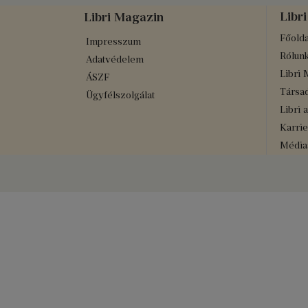
Libri
Libri Magazin
Főolda
Impresszum
Rólun
Adatvédelem
Libri 
ÁSZF
Társad
Ügyfélszolgálat
Libri 
Karrie
Médiaa