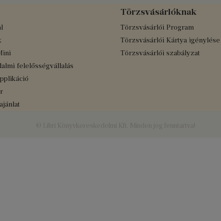
Törzsvásárlóknak
l
Törzsvásárlói Program
k
Törzsvásárlói Kártya igénylése
Mini
Törzsvásárlói szabályzat
almi felelősségvállalás
applikáció
r
jánlat
© Libri Könyvkereskedelmi Kft. Minden jog fenntartva!