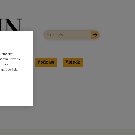
gyelmébe
ásával. Ennek
Libri Portré
Podcast
Videók
píti a
ban. További