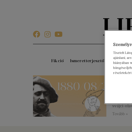
Személyre
Tisztelt Lát
ajánlani, a
Fikció
Ismeretterjesztő
Gyerekkö
hiányában w
böngészőjébe
részletekért
140 é
2020. augu
Francia kö
de Kostro
svájci-ola
Tovább »