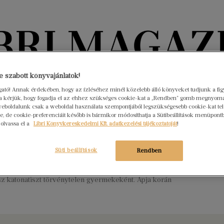
Könyvektől az olvasókig
 szabott könyvajánlatok!
ogató! Annak érdekében, hogy az ízléséhez minél közelebb álló könyveket tudjunk a fi
rra kérjük, hogy fogadja el az ehhez szükséges cookie-kat a „Rendben” gomb megnyom
nyvek
Interjúk
Beleolvasó
A hónap könyvei
HÍREK
eboldalunk csak a weboldal használata szempontjából legszükségesebb cookie-kat tele
, de cookie-preferenciáit később is bármikor módosíthatja a Sütibeállítások menüpont
 olvassa el a
Libri Könyvkereskedelmi Kft. adatkezelési tájékoztatóját
!
ve született Guillaume Apollinaire
sztus 26.
Nincs hozzászólás
Süti beállítások
Rendben
ltő, író, drámaíró, műkritikus. Wilhelm Albert Vladimir Apollinaris
witzky néven született Rómában, egy lengyel grófnő és egy
sz katonatiszt törvénytelen gyermekeként. Apja korán