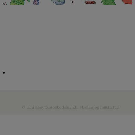
© Libri Könyvkereskedelmi Kft. Minden jog fenntartva!