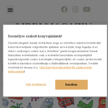
Személyre szabott könyvajánlatok!
Könyvektől az olvasókig
Tisztelt Látogató! Annak érdekében, hogy az ízléséhez minél közelebb álló
könyveket tudjunk a figyelmébe ajánlani, arra kérjük, hogy fogadja el az
ehhez szükséges cookie-kat a „Rendben” gomb megnyomásával. Ennek
hiányában weboldalunk csak a weboldal használata szempontjából
legszükségesebb cookie-kat telepíti a böngészőjébe, de cookie-preferenciáit
később is bármikor módosíthatja a Sütibeállítások menüpontban. További
részletekért olvassa el a
Libri Könyvkereskedelmi Kft. adatkezelési
tájékoztatóját
!
Süti beállítások
Rendben