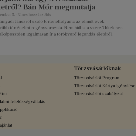
netről? Bán Mór megmutatja
tember 5.
Nincs hozzászólás
unyadi Jánosról szóló történetfolyama az elmúlt évek
űbb történelmi regénysorozata. Nem hiába, a szerző hitelesen,
lképesztően izgalmasan ír a törökverő legendás életéről.
Törzsvásárlóknak
l
Törzsvásárlói Program
k
Törzsvásárlói Kártya igénylése
Mini
Törzsvásárlói szabályzat
almi felelősségvállalás
applikáció
r
jánlat