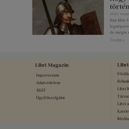
törté
2023. szep
Bán Mór H
legnépszer
de mégis e
Tovább »
Libri
Libri Magazin
Főolda
Impresszum
Rólun
Adatvédelem
Libri 
ÁSZF
Társad
Ügyfélszolgálat
Libri 
Karrie
Médiaa