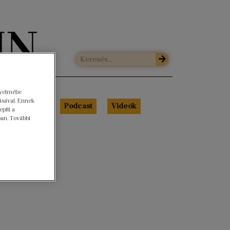
gyelmébe
ásával. Ennek
Libri Portré
Podcast
Videók
píti a
ban. További