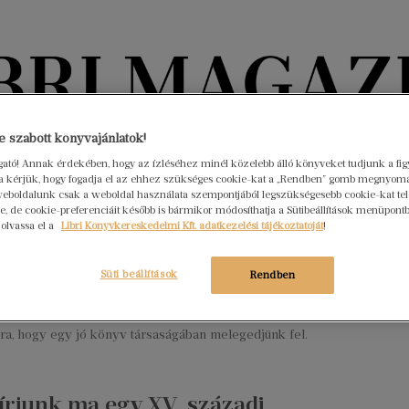
Könyvektől az olvasókig
 szabott könyvajánlatok!
ogató! Annak érdekében, hogy az ízléséhez minél közelebb álló könyveket tudjunk a fi
rra kérjük, hogy fogadja el az ehhez szükséges cookie-kat a „Rendben” gomb megnyom
nyvek
Interjúk
Beleolvasó
A hónap könyvei
HÍREK
eboldalunk csak a weboldal használata szempontjából legszükségesebb cookie-kat tele
, de cookie-preferenciáit később is bármikor módosíthatja a Sütibeállítások menüpont
 olvassa el a
Libri Könyvkereskedelmi Kft. adatkezelési tájékoztatóját
!
t a könyveket ajánlottuk
mberben
Süti beállítások
Rendben
r 9.
Nincs hozzászólás
en a hűvös esték és a karácsonyi fények tökéletes alkalmat
rra, hogy egy jó könyv társaságában melegedjünk fel.
írjunk ma egy XV. századi