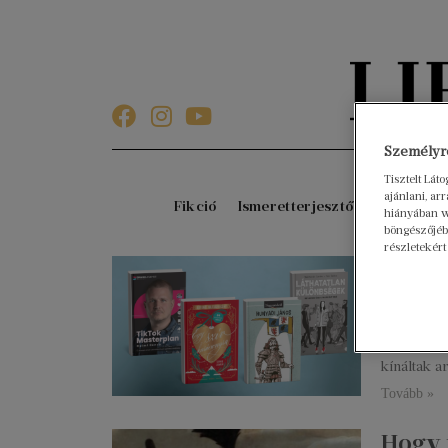
Személyre
Tisztelt Lát
ajánlani, a
Fikció
Ismeretterjesztő
Gyerekkö
hiányában w
böngészőjébe
részletekért
Ezeke
dece
2026. januá
Decemberb
kínáltak a
Tovább »
Hogy 