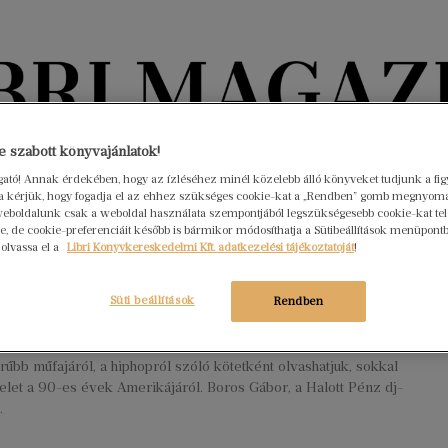
Könyvektől az olvasókig
 szabott könyvajánlatok!
ogató! Annak érdekében, hogy az ízléséhez minél közelebb álló könyveket tudjunk a fi
rra kérjük, hogy fogadja el az ehhez szükséges cookie-kat a „Rendben” gomb megnyom
nyvek
Interjúk
Beleolvasó
A hónap könyvei
HÍREK
eboldalunk csak a weboldal használata szempontjából legszükségesebb cookie-kat tele
, de cookie-preferenciáit később is bármikor módosíthatja a Sütibeállítások menüpont
 olvassa el a
Libri Könyvkereskedelmi Kft. adatkezelési tájékoztatóját
!
tcán szerzett tudás ereje” – Boros
 írása
Süti beállítások
Rendben
 31.
Nincs hozzászólás
off Original Ganstas című kötete nemcsak napjaink
űbb műfajáról, a hiphopról szóló kötetként olvashatjuk, sokkal
lelet a 90-es évek Amerikájáról. Boros Gábor, a Halott Pénz dj-
.