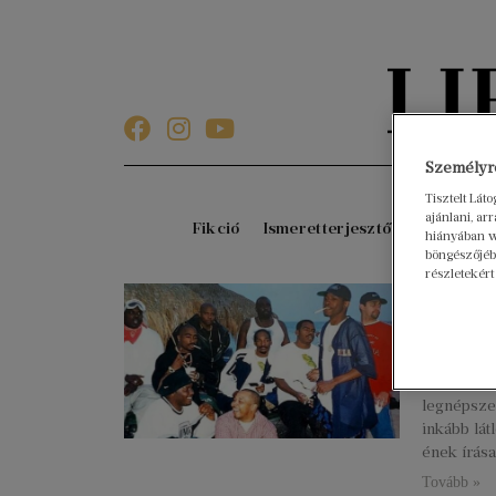
Személyre
Tisztelt Lát
ajánlani, a
Fikció
Ismeretterjesztő
Gyerekkö
hiányában w
böngészőjébe
részletekért
„Az u
Gábor
2023. július
Ben Westh
legnépszer
inkább lát
ének írása
Tovább »