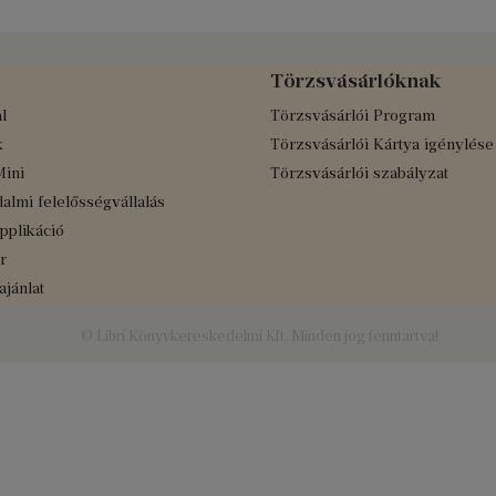
Törzsvásárlóknak
l
Törzsvásárlói Program
k
Törzsvásárlói Kártya igénylése
Mini
Törzsvásárlói szabályzat
almi felelősségvállalás
applikáció
r
jánlat
© Libri Könyvkereskedelmi Kft. Minden jog fenntartva!