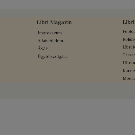
Libri
Libri Magazin
Főolda
Impresszum
Rólun
Adatvédelem
Libri 
ÁSZF
Társad
Ügyfélszolgálat
Libri 
Karrie
Médiaa