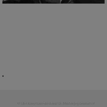
© Libri Könyvkereskedelmi Kft. Minden jog fenntartva!