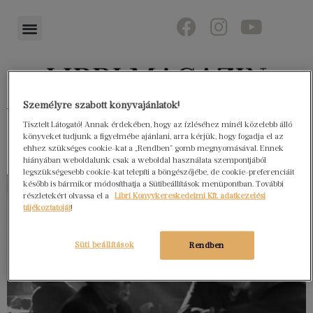
Személyre szabott könyvajánlatok!
Könyvektől az olvasókig
Tisztelt Látogató! Annak érdekében, hogy az ízléséhez minél közelebb álló
könyveket tudjunk a figyelmébe ajánlani, arra kérjük, hogy fogadja el az
ehhez szükséges cookie-kat a „Rendben” gomb megnyomásával. Ennek
hiányában weboldalunk csak a weboldal használata szempontjából
legszükségesebb cookie-kat telepíti a böngészőjébe, de cookie-preferenciáit
később is bármikor módosíthatja a Sütibeállítások menüpontban. További
részletekért olvassa el a
Libri Könyvkereskedelmi Kft. adatkezelési
tájékoztatóját
!
Süti beállítások
Rendben