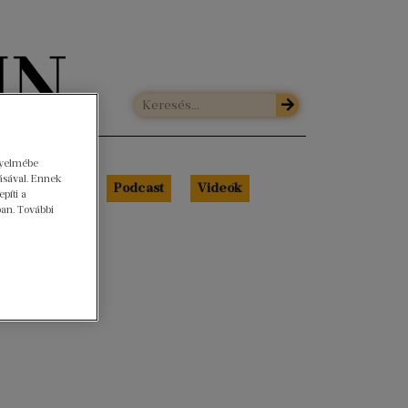
gyelmébe
ásával. Ennek
Libri Portré
Podcast
Videók
píti a
ban. További