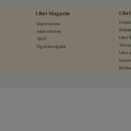
Libri
Libri Magazin
Főolda
Impresszum
Rólun
Adatvédelem
Libri 
ÁSZF
Társad
Ügyfélszolgálat
Libri 
Karrie
Médiaa