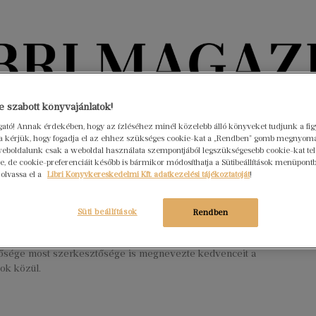
Könyvektől az olvasókig
 szabott könyvajánlatok!
ogató! Annak érdekében, hogy az ízléséhez minél közelebb álló könyveket tudjunk a fi
rra kérjük, hogy fogadja el az ehhez szükséges cookie-kat a „Rendben” gomb megnyom
nyvek
Interjúk
Beleolvasó
A hónap könyvei
HÍREK
eboldalunk csak a weboldal használata szempontjából legszükségesebb cookie-kat tele
, de cookie-preferenciáit később is bármikor módosíthatja a Sütibeállítások menüpont
 olvassa el a
Libri Könyvkereskedelmi Kft. adatkezelési tájékoztatóját
!
3-as év legjobb elsőkönyvesei
mber 13.
Nincs hozzászólás
Süti beállítások
Rendben
adtuk a Margó-díjat, az idei év legjobb elsőköteteseinek járó
, amelyet végül Visky András nyert meg, a Libri Magazin
ősége most szerkesztősége is megnevezte kedvenceit a
sok közül.