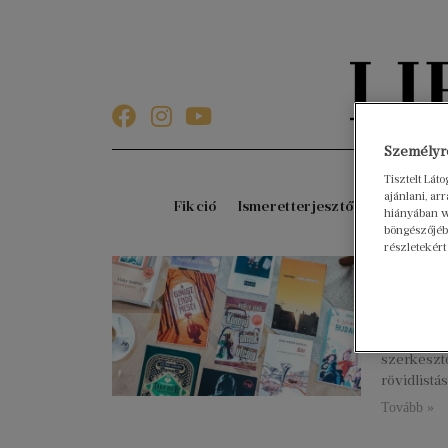
Személyre
Tisztelt Lát
ajánlani, a
Fikció
Ismeretterjesztő
Gyerekkö
hiányában w
böngészőjébe
részletekért
A 202
2023. nove
Idén is át
elismerést
szerkeszt
rövidlistá
Tovább »