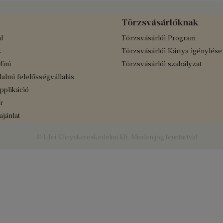
Törzsvásárlóknak
l
Törzsvásárlói Program
k
Törzsvásárlói Kártya igénylése
Mini
Törzsvásárlói szabályzat
almi felelősségvállalás
applikáció
r
jánlat
© Libri Könyvkereskedelmi Kft. Minden jog fenntartva!