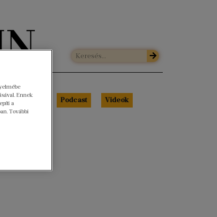
gyelmébe
ásával. Ennek
Libri Portré
Podcast
Videók
píti a
ban. További