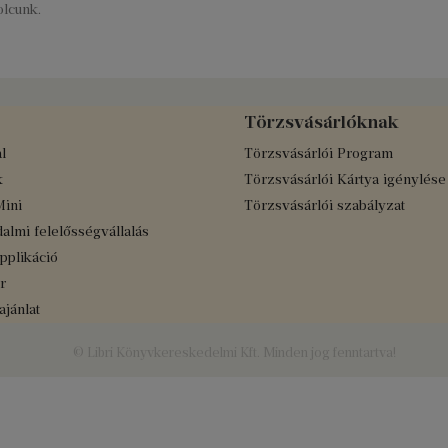
lcunk.
Törzsvásárlóknak
l
Törzsvásárlói Program
k
Törzsvásárlói Kártya igénylése
Mini
Törzsvásárlói szabályzat
almi felelősségvállalás
applikáció
r
jánlat
© Libri Könyvkereskedelmi Kft. Minden jog fenntartva!