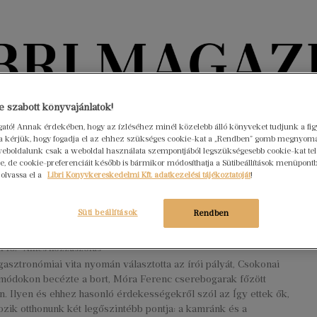
Könyvektől az olvasókig
 szabott könyvajánlatok!
ogató! Annak érdekében, hogy az ízléséhez minél közelebb álló könyveket tudjunk a fi
rra kérjük, hogy fogadja el az ehhez szükséges cookie-kat a „Rendben” gomb megnyom
nyvek
Interjúk
Beleolvasó
A hónap könyvei
HÍREK
eboldalunk csak a weboldal használata szempontjából legszükségesebb cookie-kat tele
, de cookie-preferenciáit később is bármikor módosíthatja a Sütibeállítások menüpont
 olvassa el a
Libri Könyvkereskedelmi Kft. adatkezelési tájékoztatóját
!
ni a káposztás húsnál – Nyáry
tián a magyar irodalom
Süti beállítások
Rendben
ronómiai hagyományairól mesél
r 10.
Nincs hozzászólás
gasztronómiai vita nyomán választotta az írói pályát, Csokonai
 módokon becézte a bort, Móra Ferenc cserebogarak főzött
. Ilyen és ehhez hasonló érdekességekről szól az Így ettek ők,
kozik otthonunk két legőszintébb pontja: a kamránk és a