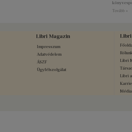
könyvespo
Tovább »
Libri
Libri Magazin
Főolda
Impresszum
Rólun
Adatvédelem
Libri 
ÁSZF
Társad
Ügyfélszolgálat
Libri 
Karrie
Médiaa