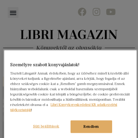
Könyvektől az olvasókig
Személyre szabott könyvajánlatok!
Tisztelt Látogató! Annak érdekében, hogy az ízléséhez minél közelebb álló
könyveket tudjunk a figyelmébe ajánlani, arra kérjük, hogy fogadja el az
ehhez szükséges cookie-kat a „Rendben” gomb megnyomásával. Ennek
hiányában weboldalunk csak a weboldal használata szempontjából
legszükségesebb cookie-kat telepíti a böngészőjébe, de cookie-preferenciáit
később is bármikor módosíthatja a Sütibeállítások menüpontban. További
részletekért olvassa el a
Libri Könyvkereskedelmi Kft. adatkezelési
tájékoztatóját
!
Süti beállítások
Rendben