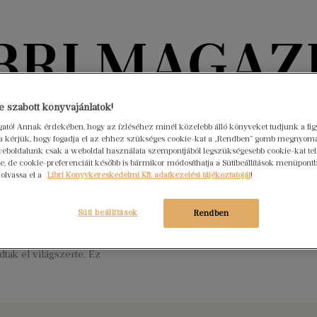
Könyvektől az olvasókig
 szabott könyvajánlatok!
ogató! Annak érdekében, hogy az ízléséhez minél közelebb álló könyveket tudjunk a fi
rra kérjük, hogy fogadja el az ehhez szükséges cookie-kat a „Rendben” gomb megnyom
nyvek
Interjúk
Beleolvasó
A hónap könyvei
HÍREK
eboldalunk csak a weboldal használata szempontjából legszükségesebb cookie-kat tele
, de cookie-preferenciáit később is bármikor módosíthatja a Sütibeállítások menüpont
 olvassa el a
Libri Könyvkereskedelmi Kft. adatkezelési tájékoztatóját
!
e született J. D. Salinger
 1.
Nincs hozzászólás
Süti beállítások
Rendben
id Salinger néven született amerikai író. Kultikussá vált műve a
ő, amelyből 1951-es megjelenése óta több mint 65 millió
dtak el világszerte. Ez