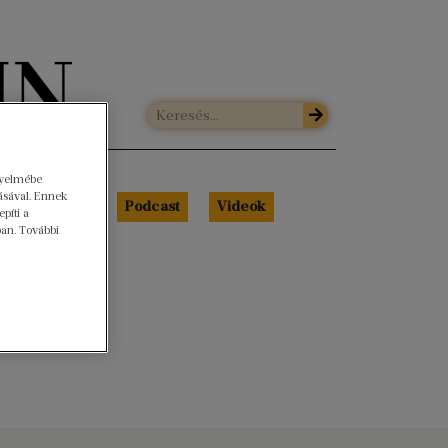
gyelmébe
ásával. Ennek
Libri Portré
Podcast
Videók
píti a
ban. További