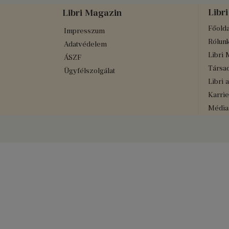
Libri
Libri Magazin
Főolda
Impresszum
Rólun
Adatvédelem
Libri 
ÁSZF
Társad
Ügyfélszolgálat
Libri 
Karrie
Médiaa