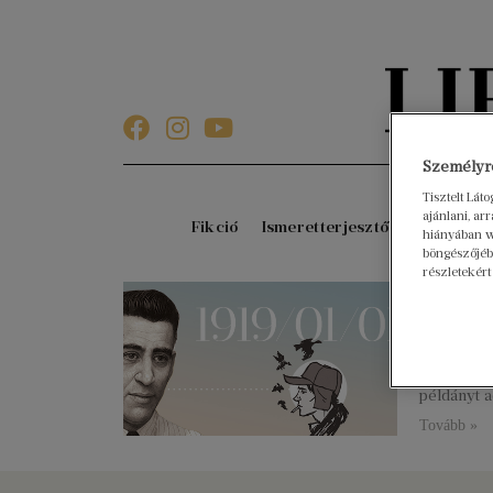
Személyre
Tisztelt Lát
ajánlani, a
Fikció
Ismeretterjesztő
Gyerekkö
hiányában w
böngészőjébe
részletekért
100 év
2019. január
Jerome Dav
Zabhegyez
példányt a
Tovább »