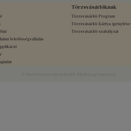
Törzsvásárlóknak
l
Törzsvásárlói Program
k
Törzsvásárlói Kártya igénylése
Mini
Törzsvásárlói szabályzat
almi felelősségvállalás
applikáció
r
jánlat
© Libri Könyvkereskedelmi Kft. Minden jog fenntartva!