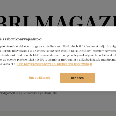
Könyvektől az olvasókig
 szabott könyvajánlatok!
ogató! Annak érdekében, hogy az ízléséhez minél közelebb álló könyveket tudjunk a fi
rra kérjük, hogy fogadja el az ehhez szükséges cookie-kat a „Rendben” gomb megnyom
nyvek
Interjúk
Beleolvasó
A hónap könyvei
HÍREK
eboldalunk csak a weboldal használata szempontjából legszükségesebb cookie-kat tele
, de cookie-preferenciáit később is bármikor módosíthatja a Sütibeállítások menüpont
 olvassa el a
Libri Könyvkereskedelmi Kft. adatkezelési tájékoztatóját
!
ve született Jack London
r 12.
Nincs hozzászólás
Süti beállítások
Rendben
ith Chaney néven született amerikai novella- és regényíró.
ra nem volt nehézségektől mentes: már 13 éves korában napi
 dolgozott egy konzervgyárban, de