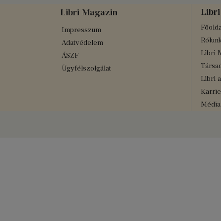
Libri
Libri Magazin
Főolda
Impresszum
Rólun
Adatvédelem
Libri 
ÁSZF
Társad
Ügyfélszolgálat
Libri 
Karrie
Médiaa