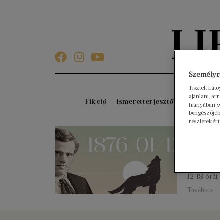
Személyre
Tisztelt Lát
ajánlani, a
Fikció
Ismeretterjesztő
Gyerekkö
hiányában w
böngészőjébe
részletekért
143 é
2019. januá
John Griff
Gyermekko
12-18 órát
Tovább »