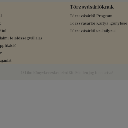
Törzsvásárlóknak
l
Törzsvásárlói Program
k
Törzsvásárlói Kártya igénylése
Mini
Törzsvásárlói szabályzat
almi felelősségvállalás
applikáció
r
jánlat
© Libri Könyvkereskedelmi Kft. Minden jog fenntartva!