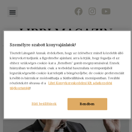
Személyre szabott könyvajánlatok!
Könyvektől az olvasókig
Tisztelt Látogató! Annak érdekében, hogy az ízléséhez minél közelebb álló
könyveket tudjunk a figyelmébe ajánlani, arra kérjük, hogy fogadja el az
ehhez szükséges cookie-kat a „Rendben” gomb megnyomásával. Ennek
hiányában weboldalunk csak a weboldal használata szempontjából
legszükségesebb cookie-kat telepíti a böngészőjébe, de cookie-preferenciáit
később is bármikor módosíthatja a Sütibeállítások menüpontban. További
részletekért olvassa el a
Libri Könyvkereskedelmi Kft. adatkezelési
tájékoztatóját
!
Süti beállítások
Rendben