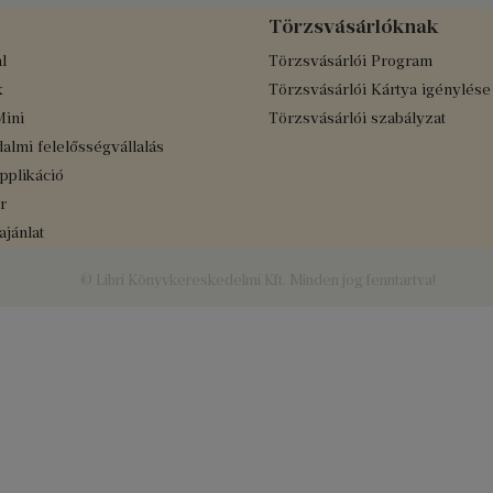
Törzsvásárlóknak
l
Törzsvásárlói Program
k
Törzsvásárlói Kártya igénylése
Mini
Törzsvásárlói szabályzat
almi felelősségvállalás
applikáció
r
jánlat
© Libri Könyvkereskedelmi Kft. Minden jog fenntartva!