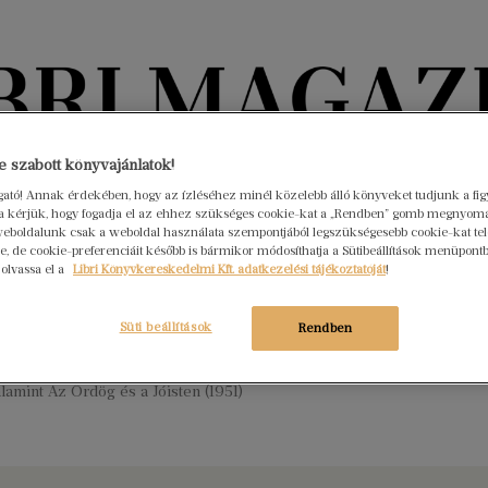
Könyvektől az olvasókig
 szabott könyvajánlatok!
ogató! Annak érdekében, hogy az ízléséhez minél közelebb álló könyveket tudjunk a fi
rra kérjük, hogy fogadja el az ehhez szükséges cookie-kat a „Rendben” gomb megnyom
nyvek
Interjúk
Beleolvasó
A hónap könyvei
HÍREK
eboldalunk csak a weboldal használata szempontjából legszükségesebb cookie-kat tele
, de cookie-preferenciáit később is bármikor módosíthatja a Sütibeállítások menüpont
 olvassa el a
Libri Könyvkereskedelmi Kft. adatkezelési tájékoztatóját
!
e született Jean-Paul Sartre
 21.
Nincs hozzászólás
Süti beállítások
Rendben
lozófus, kritikus, regény- és drámaíró, az egzisztencialista
megalapozója és legfontosabb képviselője. Az undor (1933) című
lamint Az Ördög és a Jóisten (1951)