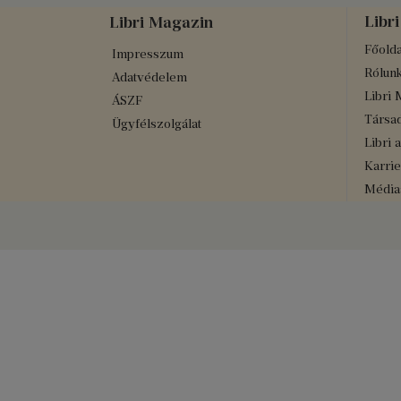
Libri
Libri Magazin
Főolda
Impresszum
Rólun
Adatvédelem
Libri 
ÁSZF
Társad
Ügyfélszolgálat
Libri 
Karrie
Médiaa