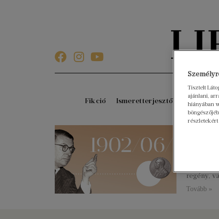
Személyre
Tisztelt Lát
ajánlani, a
Fikció
Ismeretterjesztő
Gyerekkö
hiányában w
böngészőjébe
részletekért
114 év
2019. június
Francia fi
filozófia 
regény, va
Tovább »