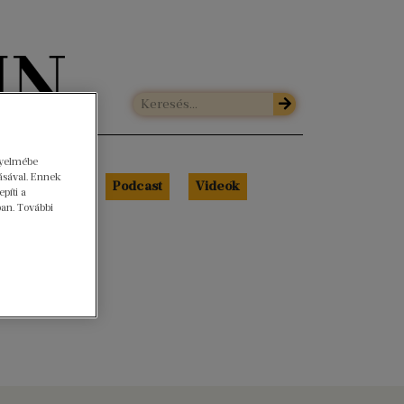
gyelmébe
ásával. Ennek
Libri Portré
Podcast
Videók
píti a
ban. További