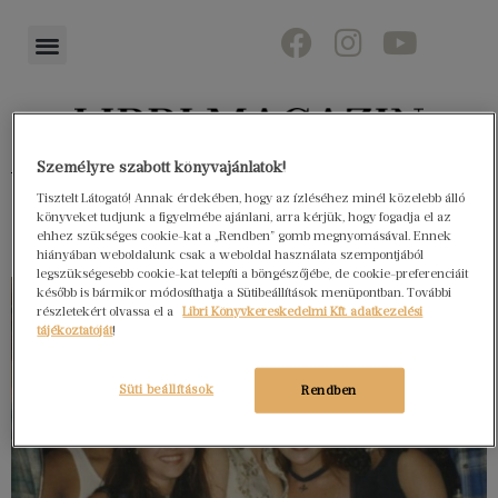
Személyre szabott könyvajánlatok!
Könyvektől az olvasókig
Tisztelt Látogató! Annak érdekében, hogy az ízléséhez minél közelebb álló
könyveket tudjunk a figyelmébe ajánlani, arra kérjük, hogy fogadja el az
ehhez szükséges cookie-kat a „Rendben” gomb megnyomásával. Ennek
hiányában weboldalunk csak a weboldal használata szempontjából
legszükségesebb cookie-kat telepíti a böngészőjébe, de cookie-preferenciáit
később is bármikor módosíthatja a Sütibeállítások menüpontban. További
részletekért olvassa el a
Libri Könyvkereskedelmi Kft. adatkezelési
tájékoztatóját
!
Süti beállítások
Rendben