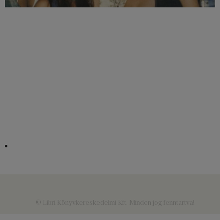
© Libri Könyvkereskedelmi Kft. Minden jog fenntartva!