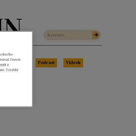
gyelmébe
ásával. Ennek
Libri Portré
Podcast
Videók
píti a
ban. További