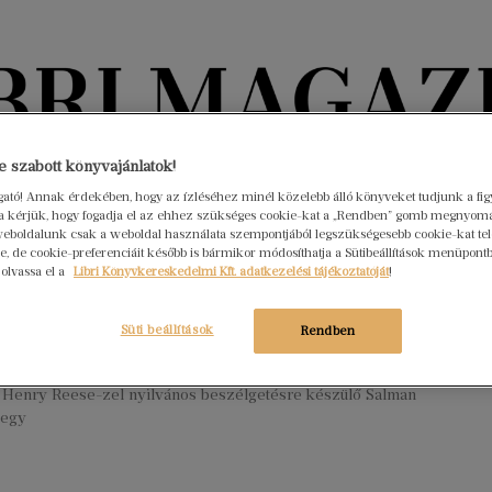
Könyvektől az olvasókig
 szabott könyvajánlatok!
ogató! Annak érdekében, hogy az ízléséhez minél közelebb álló könyveket tudjunk a fi
rra kérjük, hogy fogadja el az ehhez szükséges cookie-kat a „Rendben” gomb megnyom
nyvek
Interjúk
Beleolvasó
A hónap könyvei
HÍREK
eboldalunk csak a weboldal használata szempontjából legszükségesebb cookie-kat tele
, de cookie-preferenciáit később is bármikor módosíthatja a Sütibeállítások menüpont
 olvassa el a
Libri Könyvkereskedelmi Kft. adatkezelési tájékoztatóját
!
két késszúrás a jövőbe
ár 20.
Nincs hozzászólás
Süti beállítások
Rendben
usztus 12-én 10:47-kor egy amerikai, New York államban
tt irodalmi fesztiválon, amikor éppen felkonferálták a
l, Henry Reese-zel nyilvános beszélgetésre készülő Salman
 egy