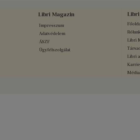
Libri
Libri Magazin
Főolda
Impresszum
Rólun
Adatvédelem
Libri 
ÁSZF
Társad
Ügyfélszolgálat
Libri 
Karrie
Médiaa