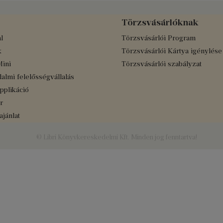
Törzsvásárlóknak
l
Törzsvásárlói Program
k
Törzsvásárlói Kártya igénylése
Mini
Törzsvásárlói szabályzat
almi felelősségvállalás
applikáció
r
jánlat
© Libri Könyvkereskedelmi Kft. Minden jog fenntartva!