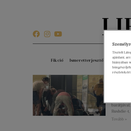
Személyre
Tisztelt Lát
ajánlani, a
Fikció
Ismeretterjesztő
Gyerekkö
hiányában w
böngészőjébe
részletekért
Tizen
2023. febru
2022. aug
megrendeze
barátjáva
Rushdie-t,
Tovább »